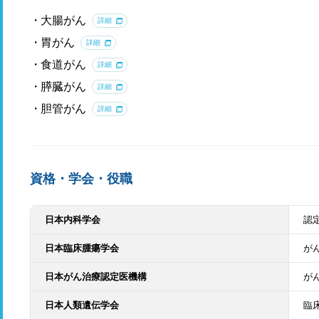
大腸がん
詳細
胃がん
詳細
食道がん
詳細
膵臓がん
詳細
胆管がん
詳細
資格・学会・役職
日本内科学会
認
日本臨床腫瘍学会
が
日本がん治療認定医機構
が
日本人類遺伝学会
臨