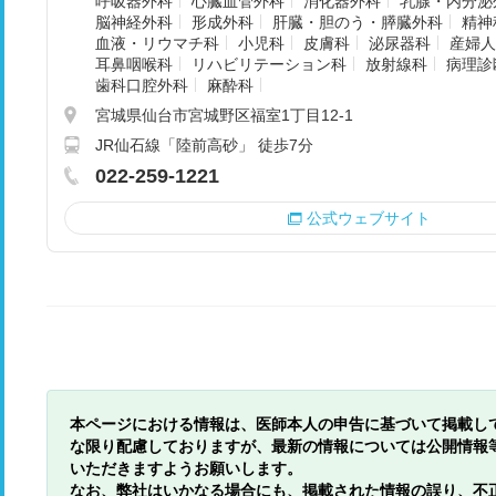
呼吸器外科
心臓血管外科
消化器外科
乳腺・内分泌
脳神経外科
形成外科
肝臓・胆のう・膵臓外科
精神
血液・リウマチ科
小児科
皮膚科
泌尿器科
産婦人
耳鼻咽喉科
リハビリテーション科
放射線科
病理診
歯科口腔外科
麻酔科
宮城県仙台市宮城野区福室1丁目12-1
JR仙石線「陸前高砂」 徒歩7分
022-259-1221
公式ウェブサイト
本ページにおける情報は、医師本人の申告に基づいて掲載し
な限り配慮しておりますが、最新の情報については公開情報
いただきますようお願いします。
なお、弊社はいかなる場合にも、掲載された情報の誤り、不