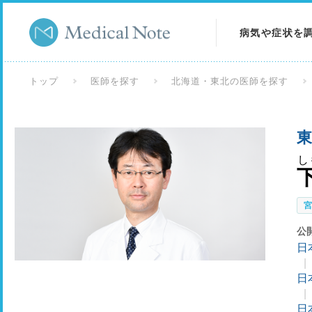
病気や症状を
病気を調べる
トップ
医師を探す
北海道・東北の医師を探す
症状を調べる
東
検査を調べる
し
公
日
日
日