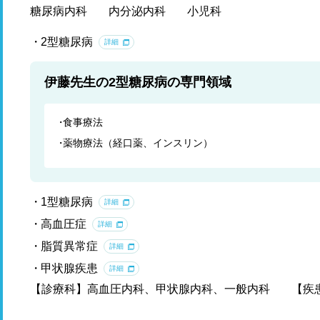
糖尿病内科
内分泌内科
小児科
2型糖尿病
詳細
伊藤先生の2型糖尿病の専門領域
食事療法
薬物療法（経口薬、インスリン）
1型糖尿病
詳細
高血圧症
詳細
脂質異常症
詳細
甲状腺疾患
詳細
【診療科】高血圧内科、甲状腺内科、一般内科
【疾