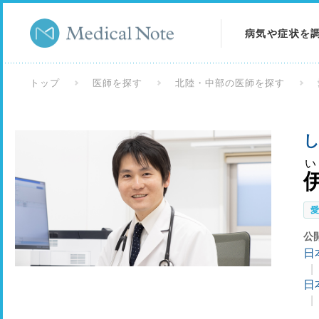
病気や症状を
病気を調べる
トップ
医師を探す
北陸・中部の医師を探す
症状を調べる
し
検査を調べる
い
公
日
日