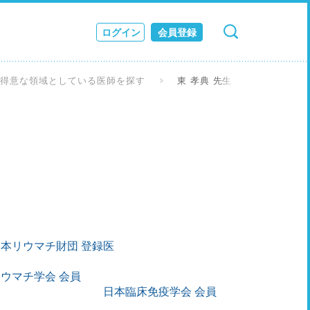
ログイン
会員登録
検索
キャンセル
ス
を得意な領域としている医師を探す
東 孝典 先生
JOURNAL
本リウマチ財団 登録医
ウマチ学会 会員
日本臨床免疫学会 会員