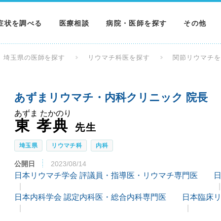
症状を調べる
医療相談
病院・医師を探す
その他
調べる
病院を探す
MNニュー
埼玉県の医師を探す
リウマチ科医を探す
関節リウマチ
調べる
医師を探す
NEWS & 
あずまリウマチ・内科クリニック 院長
調べる
あずま たかのり
東 孝典
先生
埼玉県
リウマチ科
内科
公開日
2023/08/14
日本リウマチ学会 評議員・指導医・リウマチ専門医
日
日本内科学会 認定内科医・総合内科専門医
日本臨床リ