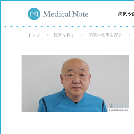
病気や
病気を
トップ
医師を探す
関東の医師を探す
症状を
検査を