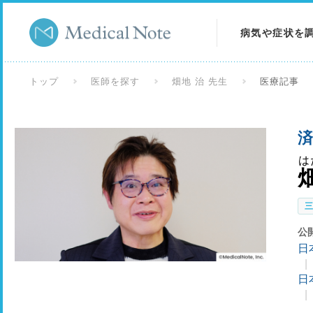
病気や症状を
病気を調べる
トップ
医師を探す
畑地 治 先生
医療記事
症状を調べる
済
検査を調べる
は
公
日
日