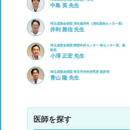
中島 英 先生
埼玉成恵会病院 消化器内科（消化器病センター長）
井利 雅信 先生
埼玉成恵会病院 関節外科センター 副センター長、副
院長
小澤 正宏 先生
埼玉成恵会病院 埼玉手外科研究所 副所長
青山 隆 先生
医師を探す