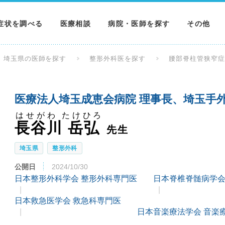
症状を調べる
医療相談
病院・医師を探す
その他
調べる
病院を探す
MNニュー
埼玉県の医師を探す
整形外科医を探す
腰部脊柱管狭窄
調べる
医師を探す
NEWS & 
医療法人埼玉成恵会病院 理事長、埼玉手外
調べる
はせがわ たけひろ
長谷川 岳弘
先生
埼玉県
整形外科
公開日
2024/10/30
日本整形外科学会 整形外科専門医
日本脊椎脊髄病学会
日本救急医学会 救急科専門医
日本音楽療法学会 音楽