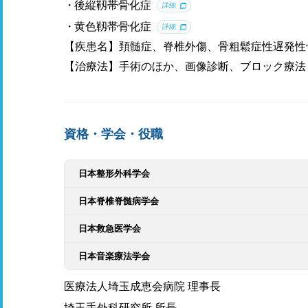
後縦靱帯骨化症
詳細
黄色靱帯骨化症
詳細
【疾患名】頚髄症、脊椎外傷、骨粗鬆症性遅発性
【治療法】手術のほか、画像診断、ブロック療法
資格・学会・役職
日本整形外科学会
日本脊椎脊髄病学会
日本救急医学会
日本音楽療法学会
医療法人埼玉成恵会病院 理事長
埼玉手外科研究所 所長