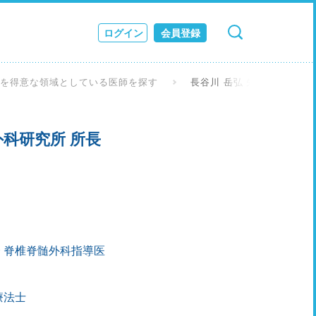
ログイン
会員登録
検索
キャンセル
ス
症を得意な領域としている医師を探す
長谷川 岳弘 先生
JOURNAL
科研究所 所長
 脊椎脊髄外科指導医
療法士