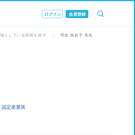
ログイン
会員登録
検索
キャンセル
ス
領域としている医師を探す
羽生 友起子 先生
JOURNAL
 認定産業医