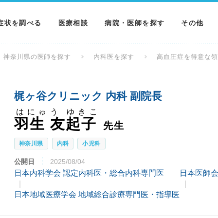
症状を調べる
医療相談
病院・医師を探す
その他
調べる
病院を探す
MNニュー
神奈川県の医師を探す
内科医を探す
高血圧症を得意な
調べる
医師を探す
NEWS & 
梶ヶ谷クリニック 内科 副院長
調べる
はにゅう ゆきこ
羽生 友起子
先生
神奈川県
内科
小児科
公開日
2025/08/04
日本内科学会 認定内科医・総合内科専門医
日本医師会
日本地域医療学会 地域総合診療専門医・指導医