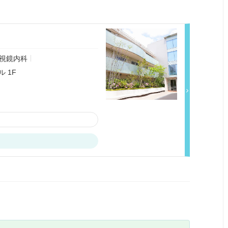
視鏡内科
 1F