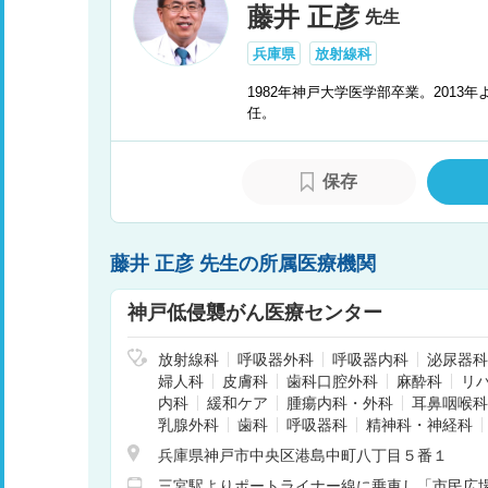
藤井 正彦
先生
兵庫県
放射線科
1982年神戸大学医学部卒業。201
任。
保存
藤井 正彦 先生の所属医療機関
神戸低侵襲がん医療センター
放射線科
呼吸器外科
呼吸器内科
泌尿器科
婦人科
皮膚科
歯科口腔外科
麻酔科
リ
内科
緩和ケア
腫瘍内科・外科
耳鼻咽喉科
乳腺外科
歯科
呼吸器科
精神科・神経科
兵庫県神戸市中央区港島中町八丁目５番１
三宮駅よりポートライナー線に乗車し「市民広場