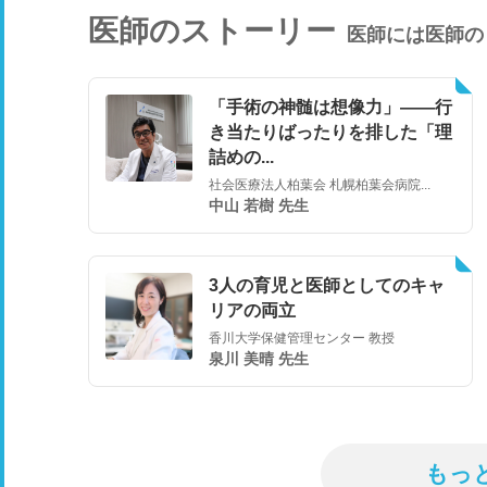
医師のストーリー
医師には医師の
「手術の神髄は想像力」――行
き当たりばったりを排した「理
詰めの...
社会医療法人柏葉会 札幌柏葉会病院...
中山 若樹 先生
3人の育児と医師としてのキャ
リアの両立
香川大学保健管理センター 教授
泉川 美晴 先生
もっ