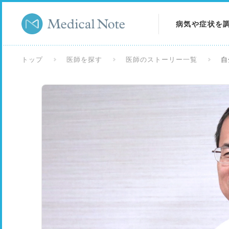
病気や症状を
病気を調べる
トップ
医師を探す
医師のストーリー一覧
自
症状を調べる
検査を調べる