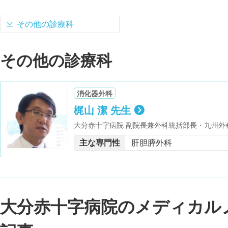
その他の診療科
その他の診療科
消化器外科
梶山 潔 先生
大分赤十字病院 副院長兼外科統括部長・九州外
学療法認定医・日本Acute Care Surgery
主な専門性
肝胆膵外科
学会 会員・日本膵臓学会 会員・日本外科系連合
博士 甲種、九州大学・日本腹部救急医学会 評議員・ICD制
CD)・日本がん治療認定医機構 がん治療認定医
消化管学会 認定医、暫定専門医、暫定指導医・
学会 高度技能指導医、評議員
大分赤十字病院のメディカル