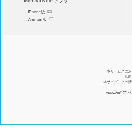
Medical Note アプリ
iPhone版
Android版
本サービスにお
診断
本サービス上の情
Amazonの