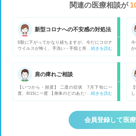
関連の医療相談が
1
新型コロナへの不安感の対処法
5類に下がってかなり経ちますが、今だにコロナ
今
ウイルスが怖く、手洗い・手指と所持品の消毒・
か
マスクがやめられません。 手洗いに関しては以前
車
より少しだけ時間を短くできました。消毒やマス
じ
クは改善できません。手洗いで肩が痛くなったり
貼
とても疲れます。 手洗いを数分した後よく消毒を
と
肩の痺れご相談
しても、外出先では食べ物に直接触れて食べるこ
とができないことが多いです。 他の人たちのよう
【いつから・頻度】 二度の症状 7月下旬に一
【
に生活できたらいいと思います。しかし汚いだろ
度、8/15に一度 【身体のどのあたりが】 肩と胸
し
うという気持ちが一瞬で出て来ますし、除菌でき
の間（肩を回したときの関節の付け根あたり） 痛
下
ていないかもしれないという不安がさらに怖くさ
むときは両肩同時に起きる 【症状】 健康診断の
上
せるので、上記の行動がやめられません。どうし
結果、血圧が高く、慢性的な肩こり解消のため、
仕
たら良いでしょうか。 もともと神経質な性格で
運動しようとジムに行きました。 その翌日の夜、
姿
会員登録して医
す。
急に3分程度の痺れが起き、痺れが酷く肩を動か
肩
すことができず、横になりました。一過性のもの
が
で、痺れが数分続いた後は何事もなく、日常生活
る。 【相談内容】 日