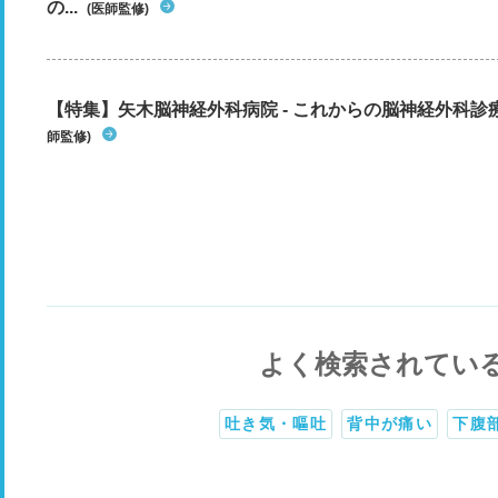
の...
(医師監修)
【特集】矢木脳神経外科病院 - これからの脳神経外科
師監修)
よく検索されてい
吐き気・嘔吐
背中が痛い
下腹