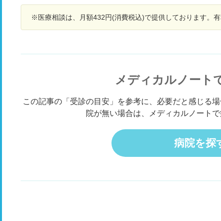
を送っています。 病院に行くべきか判断がつか
も
※医療相談は、月額432円(消費税込)で提供しております。
ず、相談させて頂きます
い
よ
経
い
す
メディカルノート
この記事の「受診の目安」を参考に、必要だと感じる場
院が無い場合は、メディカルノートで
病院を探