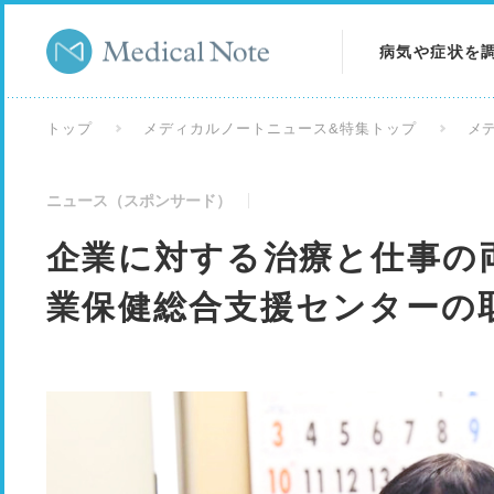
病気や症状を
病気を調べる
トップ
メディカルノートニュース&特集トップ
メ
症状を調べる
ニュース（スポンサード）
検査を調べる
企業に対する治療と仕事の
業保健総合支援センターの