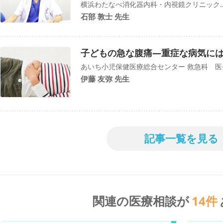
横浜わたなべ消化器内科・内視鏡クリニック..
石部 敦士 先生
子どもの急な腹痛―重症な病気に
あいち小児保健医療総合センター 救急科 医
伊藤 友弥 先生
記事一覧を見る
関連の医療相談が
14
件