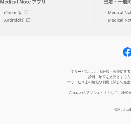
Medical Note アプリ
患者・一般
iPhone版
Medical No
Android版
Medical N
本サービスにおける医師・医療従事者
診断・治療を必要とする方
本サービス上の情報や利用に関して発生
Amazonのアソシエイトとして、株
©MedicalNo