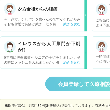
夕方食後からの腹痛
今日夕方、少しパンを食べたのですがそれからみ
ご相談に
ぞおち付近で鈍痛が続き、吐き気、冷や汗が止ま
より下腹
りません。 吐きたくても吐けません。鈍痛が辛す
のの痛み
ぎて寝れません。 どうすればよいのでしょうか
出る際、
痛みがあ
イレウスから人工肛門か下剤
り、１年
か⁉️
子宮後屈
生理時以
一時間ほ
6年前に腹壁瘢痕ヘルニアの手術をしました。そ
療機関に
うに痛い
の時にメッシュを入れましたが、長さが足らなく
受診かか
どうした
て下の方はそのまま縫合しましたがまた腹壁瘢痕
ちしてお
秘等はあ
ヘルニアになり三年前にメッシュを入れる手術を
ナマモノ
しました。その手術のあとぐらいからイレウスを
おこし何度も入院して絶食点滴をして一時的に痛
会員登録して医療相
み等が収まりましたが先月ぐらいからお腹の張り
や腹痛があり通院しましたCTの結果では大腸の一
部が細くなって通りが悪くなっており細い所と太
くなっているところがあると言われ下剤の量を多
※医療相談は、月額432円(消費税込)で提供しております。有料会
くなりましたが変わりませんでした。人工肛門に