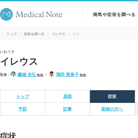
病気や症状を調べる
病気を調べる
トップ
病気を調べる
イレウス
症状
症状を調べる
いれうす
イレウス
検査を調べる
藤城 光弘
飛田 恵美子
監修：
先生
先生
トップ
原因
症状
予防
記事
医師の方へ
症状