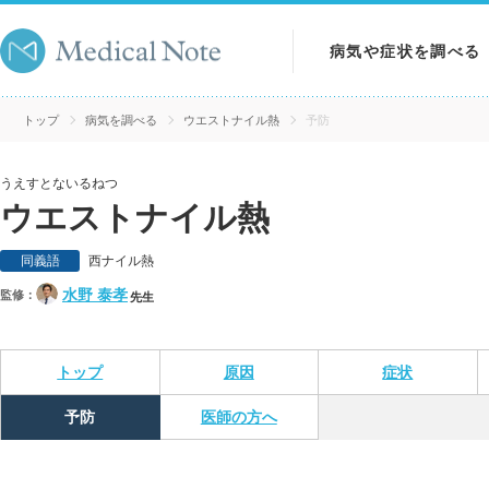
病気や症状を調べる
病気を調べる
トップ
病気を調べる
ウエストナイル熱
予防
症状を調べる
うえすとないるねつ
ウエストナイル熱
検査を調べる
同義語
西ナイル熱
水野 泰孝
監修：
先生
トップ
原因
症状
予防
医師の方へ