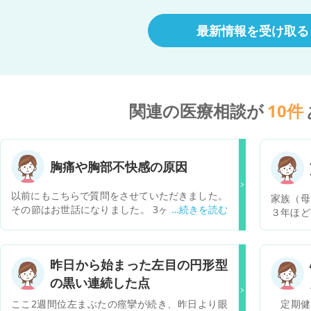
最新情報を受け取る
関連の医療相談が
10
件
胸痛や胸部不快感の原因
以前にもこちらで質問をさせていただきました。
家族（母
その節はお世話になりました。 3ヶ月前から軽度
３年ほど
の胸痛、息苦しさ 2ヶ月前から胸痛の頻度が上昇
度々繰り
現在の症状は胸骨周囲の軽度胸痛、吸気時の胸
月に救
痛、時々胸部の違和感、息苦しさ、肩甲骨周辺の
た。 3
昨日から始まった左目の円形型
痛みなど 冠攣縮性狭心症疑い、心因性胸痛の疑い
とった
でホルター心電図と冠動脈造影CTを実施しまし
の黒い連続した点
た。 こ
た。 ホルター心電図…不整脈ほぼなし 冠動脈CT…
ミングで
ここ2週間位左まぶたの痙攣が続き、昨日より眼
定期健
狭窄所見なし ホルター心電図中にも息が吸いにく
少し体調