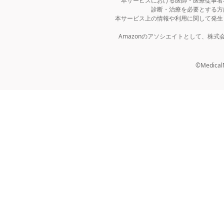
本サービスにおける医師・医療従事者
診断・治療を必要とする方
本サービス上の情報や利用に関して発生
Amazonのアソシエイトとして、株
©MedicalNo