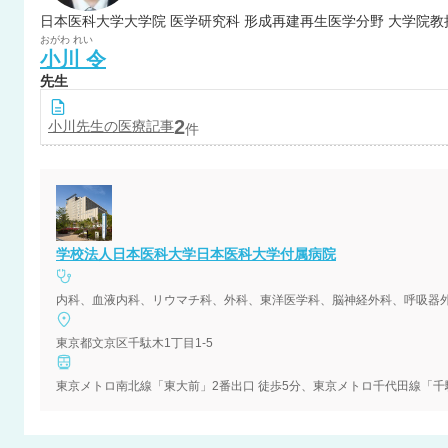
おがわ
れい
小川
令
先生
2
小川
先生の医療記事
件
学校法人日本医科大学日本医科大学付属病院
東京都文京区千駄木1丁目1-5