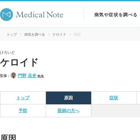
病気や症状を調べる
病気を調べる
トップ
病気を調べる
ケロイド
原因
症状を調べる
けろいど
ケロイド
検査を調べる
門野 岳史
監修：
先生
トップ
原因
症状
予防
医師の方へ
原因