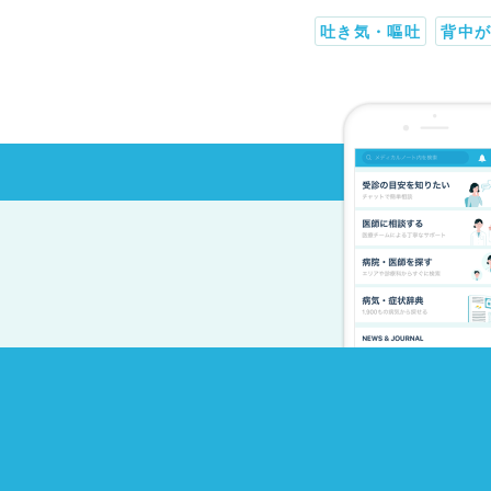
吐き気・嘔吐
背中