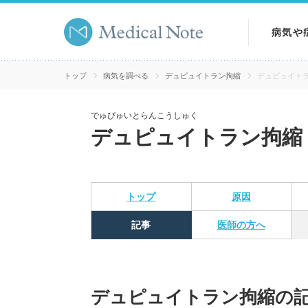
病気や
病気を
トップ
病気を調べる
デュピュイトラン拘縮
デュピュイト
症状を
でゅぴゅいとらんこうしゅく
デュピュイトラン拘縮
検査を
トップ
原因
記事
医師の方へ
デュピュイトラン拘縮の