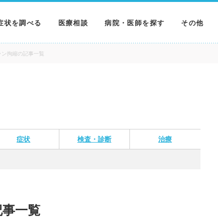
症状を調べる
医療相談
病院・医師を探す
その他
調べる
病院を探す
MNニュー
ラン拘縮の記事一覧
調べる
医師を探す
NEWS & 
調べる
症状
検査・診断
治療
記事一覧