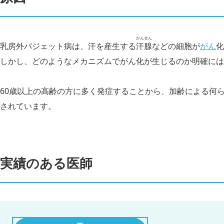
かんせん
乳房外パジェット病は、汗を産生する
汗腺
などの細胞が
がん
化
しかし、どのようなメカニズムでがん化が生じるのか明確には
60歳以上の高齢の方に多く発症することから、加齢による何
されています。
実績のある医師