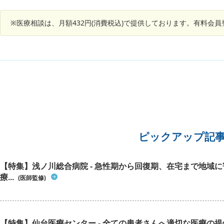
ださい。
いでしょ
か。 診
※医療相談は、月額432円(消費税込)で提供しております。有料会
うか。
ピックアップ記
【特集】浅ノ川総合病院 - 急性期から回復期、在宅まで地域
療...
(医師監修)
【特集】仙台医療センター - 全ての患者さんへ適切な医療の提