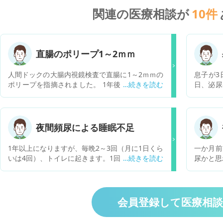
関連の医療相談が
10
件
直腸のポリープ1～2ｍｍ
人間ドックの大腸内視鏡検査で直腸に1～2ｍｍの
息子が3
ポリープを指摘されました。 1年後の再検査で様
日、泌尿
子見との説明でした。 母親を大腸がんで亡くして
はなく尿
います。 大きさに関わらず切除して欲しいのです
ての診察
が、クリニックによっては切除してもらえるので
と書いて
しょうか？ また食生活や生活習慣で気を付けるこ
のが精子
夜間頻尿による睡眠不足
とはありますか？
男性にあ
と言われ
1年以上になりますが、毎晩2～3回（月に1日くら
一か月前
ーがある
いは4回）、トイレに起きます。1回の尿量は約30
尿かと思
ょう。と
0cc（多い時は400cc）です。夜10時半過ぎに就
からは通
に飲むよ
床、朝6時半前に起床、という睡眠スタイルです
配してい
なりやす
が、熟睡できず、寝不足感に悩んでいます。日中
なくなり
は心配に
は昼食後に睡魔に襲われルことがあり、しばしば
肩の鎖骨
会員登録して医療相
ったそう
昼寝をします。慢性的に体がだるく、困っていま
があるか
す。どのようにしたら良いでしょうか、ご教示く
だと言っ