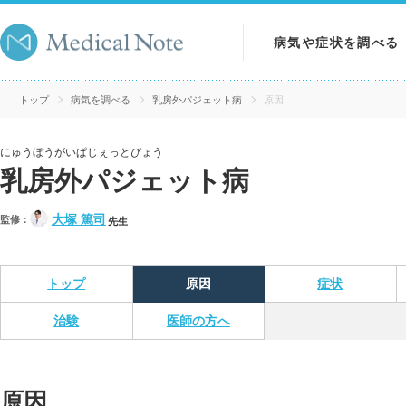
病気や症状を調べる
病気を調べる
トップ
病気を調べる
乳房外パジェット病
原因
症状を調べる
にゅうぼうがいぱじぇっとびょう
乳房外パジェット病
検査を調べる
大塚 篤司
監修：
先生
トップ
原因
症状
治験
医師の方へ
原因