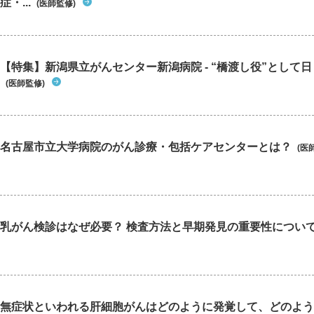
症・...
(医師監修)
【特集】新潟県立がんセンター新潟病院 - “橋渡し役”として日々
(医師監修)
名古屋市立大学病院のがん診療・包括ケアセンターとは？
(医
乳がん検診はなぜ必要？ 検査方法と早期発見の重要性につい
無症状といわれる肝細胞がんはどのように発覚して、どのよう