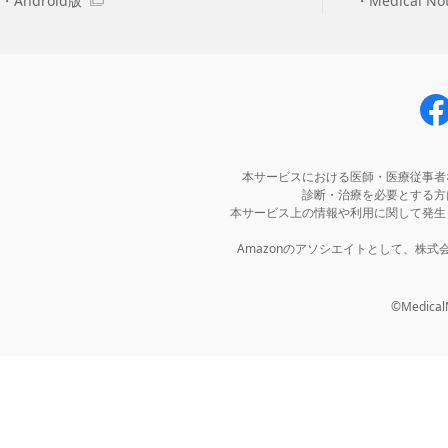
Android版
Medical N
本サービスにおける医師・医療従事者
診断・治療を必要とする方
本サービス上の情報や利用に関して発生
Amazonのアソシエイトとして、株
©MedicalNo