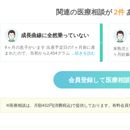
関連の医療相談が
2
件
成長曲線に全然乗っていない
9ヶ月の息子がいます 出産予定日の1ヶ月前に産
未熟児と
まれたので、当初から2,454グラムと小さかった
ヶ月妊娠
のですが、これまで身長体重ともに何とか成長曲
調べられ
線から少し下に外れるくらいで成長していまし
た。 ただ離乳食を開始しはじめた7ヶ月〜9ヶ月
での身長の伸びが良くなく、9ヶ月目で65.5セン
会員登録して医療相
チと曲線からだいぶ外れてしまいました。 両親と
も身長は高くないので遺伝もあるのかなと思って
いますが不安です。 専門の大きな病院に行った方
が良いのか？もう何年か待っても良いのか？ご相
談です。
※医療相談は、月額432円(消費税込)で提供しております。有料会