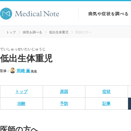
病気や症状を調べる
病気を調べる
トップ
病気を調べる
低出生体重児
医師の方へ
症状を調べる
ていしゅっせいたいじゅうじ
低出生体重児
検査を調べる
岡﨑 薫
監修：
先生
トップ
原因
症状
治験
予防
記事
医師の方へ