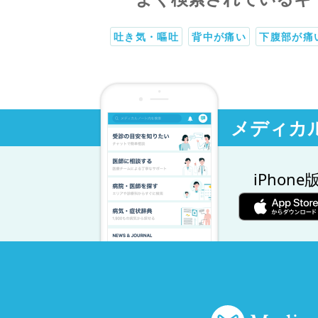
吐き気・嘔吐
背中が痛い
下腹部が痛
メディカ
iPhone