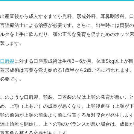
出産直後から成人するまで小児科、形成外科、耳鼻咽喉科、口
言語療法士による治療が必要です。さらに、出生時には両親の
ルクを上手に飲んだり、顎の正常な発育を促すためのホッツ床
製します。
口唇裂
に対する口唇形成術は生後3～6か月、体重5kg以上が
蓋形成術は言葉を覚え始める1歳半から2歳ごろに行われます
必要です。
このような口唇裂、顎裂、口蓋裂の児は上顎の発育が悪いこと
め、上顎（上あご）の成長が悪くなり、上顎後退症（上顎が下
顎の前歯が上顎の前歯より前に位置する反対咬合が発生します
矯正治療を開始し、上下の顎のバランスが悪い場合は、成長が
置関係を整える必要があります。