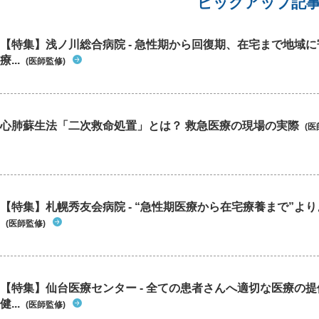
ピックアップ記
【特集】浅ノ川総合病院 - 急性期から回復期、在宅まで地域
療...
(医師監修)
心肺蘇生法「二次救命処置」とは？ 救急医療の現場の実際
(医
【特集】札幌秀友会病院 - “急性期医療から在宅療養まで”よりよ
(医師監修)
【特集】仙台医療センター - 全ての患者さんへ適切な医療の提
健...
(医師監修)