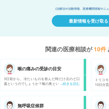
(治療法や治験情報、医療機関情報やニュ
最新情報を受け取る
関連の医療相談が
10
件
喉の痛みの受診の目安
3日前から、冷たいものを飲んだ時だけ左のど口
トリコモ
蓋というのでしょうか？喉の奥というよりは、カ
10日分
ーブがかったところあたりがピリッとした痛みが
がなかっ
あります。温かい飲み物や食事の時にはならず、
か。 一
冷たいものを飲んだ時だけ必ず痛みがあります。
などが適
何も飲んだり食べたりしていない時は少し違和感
時点で生
無呼吸症候群
がある気もします。 風邪症状はありませんが、花
確率は大