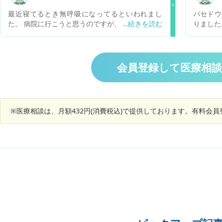
粉症でくしゃみ鼻水はでます。 関係あるか分かり
最近寝てるとき無呼吸になってるといわれまし
バセドウ
ませんが、3日前に肺活量の検査はしました。 受
た。 病院に行こうと思うのですが、無呼吸症候群
りました
診の目安を教えてください。
だった場合どのような治療になりますか？ 忙し
と言われ
く、しばらく病院に行けないので対策や予防法等
が絡んだ
あれば教えてください。
ウ病のせ
ますか？
会員登録して医療相
※医療相談は、月額432円(消費税込)で提供しております。有料会