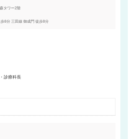
ズ森タワー2階
歩8分 三田線 御成門 徒歩8分
授・診療科長