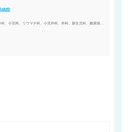
馬病院
内科、神経内科、精神科・神経科、腎臓内科・外科、小児科、リウマチ科、小児外科、外科、新生児科、糖尿病内科、呼吸器外科、血液内科、脳神経外科、整形外科、形成外科、泌尿器科、心臓血管外科、眼科、耳鼻咽喉科、放射線科、産婦人科、リハビリテーション、麻酔科、皮膚科、呼吸器内科、消化器科、救急科、循環器科、乳腺外科、臨床検査・病理診断、歯科