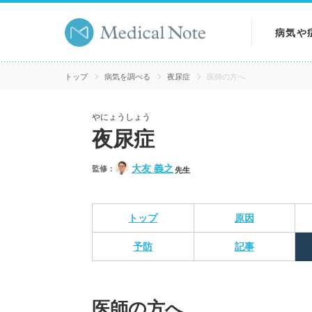
病気や
病気を
トップ
病気を調べる
夜尿症
医師の方へ
症状を
やにょうしょう
夜尿症
検査を
大友 義之
監修：
先生
トップ
原因
予防
記事
医師の方へ