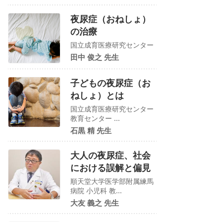
夜尿症（おねしょ）
の治療
国立成育医療研究センター
田中 俊之 先生
子どもの夜尿症（お
ねしょ）とは
国立成育医療研究センター
教育センター ...
石黒 精 先生
大人の夜尿症、社会
における誤解と偏見
順天堂大学医学部附属練馬
病院 小児科 教...
大友 義之 先生