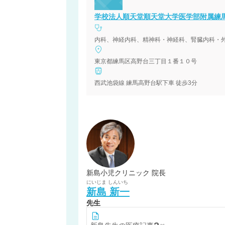
学校法人順天堂順天堂大学医学部附属練
東京都練馬区高野台三丁目１番１０号
西武池袋線 練馬高野台駅下車 徒歩3分
新島小児クリニック 院長
にいじま
しんいち
新島
新一
先生