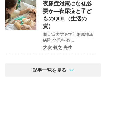
夜尿症対策はなぜ必
要か―夜尿症と子ど
ものQOL（生活の
質）
順天堂大学医学部附属練馬
病院 小児科 教...
大友 義之 先生
記事一覧を見る