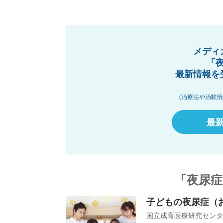
メディ
「
最新情報を
(治療法や治験
最
「夜尿症
子どもの夜尿症（
国立成育医療研究センタ