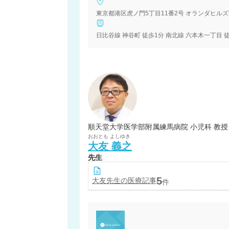
東京都港区虎ノ門5丁目11番2号 オランダヒル
日比谷線 神谷町 徒歩1分 南北線 六本木一丁目 徒
順天堂大学医学部附属練馬病院 小児科 教
おおとも
よしゆき
大友
義之
先生
5
大友
先生の医療記事
件