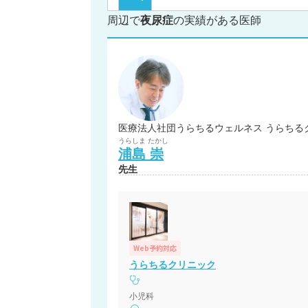
周辺で
夜尿症
の実績がある医師
医療法人社団うらちるウェルネス うらちる
うらしま
たかし
浦島
崇
先生
Web予約対応
うらちるクリニック
小児科