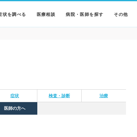
症状を調べる
医療相談
病院・医師を探す
その他
調べる
病院を探す
MNニュー
調べる
医師を探す
NEWS & 
調べる
症状
検査・診断
治療
医師の方へ