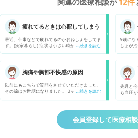
関連の医療相談が
12
件
疲れてるときは心配してしまう
最近、仕事などで疲れてるのかおねしょをしてま
9歳にな
す。(実家暮らし) 症状は小さい時からスイカを食
しょが治
べた夜毎晩よくおねしょをしていたそうです。中
います。
学になってからは頻度が減り、週2.3ぐらいまで
来ました
減りました。なので修学旅行などでは凄く心配し
宿があり
ました。まぐれなのかその時はしていません。一
と、早く
胸痛や胸部不快感の原因
時期、親にオムツを履けば？みたいなことは言わ
た。 病
れました。高校ではしなくなりましたが、高校生
思ってい
以前にもこちらで質問をさせていただきました。
先月と今
からアルバイトを毎日のようにしていたので物凄
もらえる
その節はお世話になりました。 3ヶ月前から軽度
も血圧が
く疲れてるときは失敗しました。私は1度寝てし
の胸痛、息苦しさ 2ヶ月前から胸痛の頻度が上昇
の検査を
まうと眠りが深い為、全然起きません。なので、
現在の症状は胸骨周囲の軽度胸痛、吸気時の胸
図・血液
オムツをした方がいいですか？悩んだときはネッ
痛、時々胸部の違和感、息苦しさ、肩甲骨周辺の
は平均値：
トなどで調べてみたのですが、薬などを処方され
痛みなど 冠攣縮性狭心症疑い、心因性胸痛の疑い
図では左
会員登録して医療相
ても余り効果が出ないみたいでお金と時間の無駄
でホルター心電図と冠動脈造影CTを実施しまし
合コレス
とありました。どうしたらいいのでしょうか？寝
た。 ホルター心電図…不整脈ほぼなし 冠動脈CT…
超える結
る前の水分はコップ1杯の水にしています。何か
狭窄所見なし ホルター心電図中にも息が吸いにく
COZA
対策があればお願いします