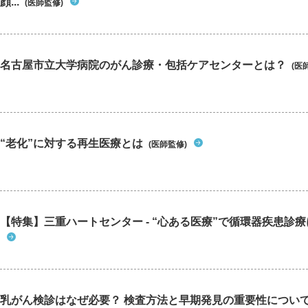
顔...
(医師監修)
名古屋市立大学病院のがん診療・包括ケアセンターとは？
(医
“老化”に対する再生医療とは
(医師監修)
【特集】三重ハートセンター - “心ある医療”で循環器疾患診
乳がん検診はなぜ必要？ 検査方法と早期発見の重要性につい