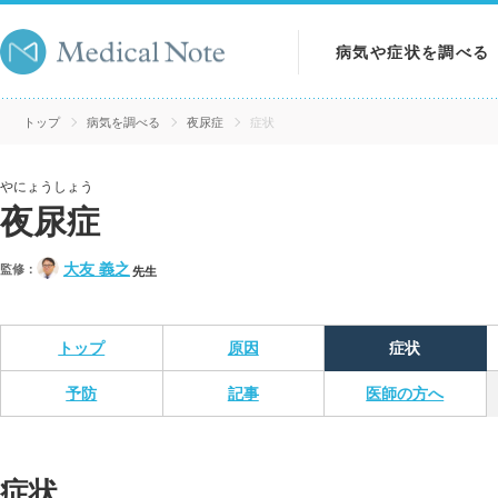
病気や症状を調べる
病気を調べる
トップ
病気を調べる
夜尿症
症状
症状を調べる
やにょうしょう
夜尿症
検査を調べる
大友 義之
監修：
先生
トップ
原因
症状
予防
記事
医師の方へ
症状