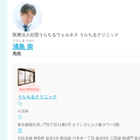
医療法人社団うらちるウェルネス うらちるクリニック
うらしま
たかし
浦島
崇
先生
Web予約対応
うらちるクリニック
小児科
東京都港区虎ノ門5丁目11番2号 オランダヒルズ森タワー2階
日比谷線 神谷町 徒歩1分 南北線 六本木一丁目 徒歩8分 三田線 御成門 徒