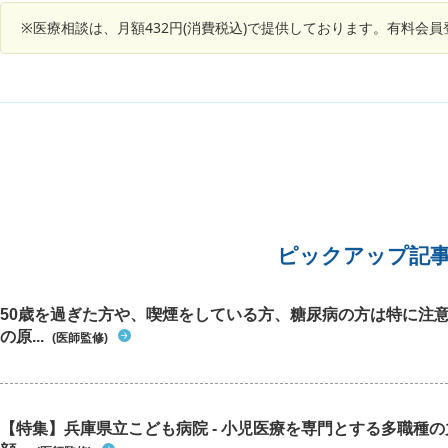
い、吸気時の胸痛、瞬間的な胸痛はありました
年受診し
が、その上で異常はないと言われました。 現在コ
※医療相談は、月額432円(消費税込)で提供しております。有料会
下は60
ニールと鉄剤、半夏厚朴湯を内服しています。以
基準値を
下の点質問があります。 1.心臓由来の胸痛である
頭痛が
可能性は低いですか？ 2.他にどのような疾患と鑑
り、更
別が必要だと考えられますか？ 3.Ca拮抗薬を内
す。 こ
服していると「胸痛の強さが軽減される」効果が
血圧なの
ありますか？それとも「胸痛の頻度が減少する」
を受診し
効果がありますか？
ょうか？
で、まず
のでしょ
一度飲み
かれてい
ピックアップ記
うか躊躇
けますと
ます。
50歳を過ぎた方や、喫煙をしている方、糖尿病の方は特に注
の原...
(医師監修)
【特集】兵庫県立こども病院 - 小児医療を専門とする多職種