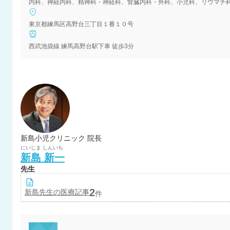
東京都練馬区高野台三丁目１番１０号
西武池袋線 練馬高野台駅下車 徒歩3分
新島小児クリニック 院長
にいじま
しんいち
新島
新一
先生
2
新島
先生の医療記事
件