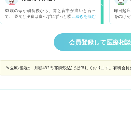
治らない
和済み。 皮膚症状がないので、皮膚科では難しい
たかと聞
かと思いつつ、まだ受診できていません。 受診す
83歳の母が朝食後から、胃と背中が痛いと言っ
昨日起床
て痛みと
るとすれば何科が良いでしょうか
て、 昼食と夕食は食べずにずっと横になっていま
をのけぞ
とうと疲
す。眠れていない、痛みはズキズキというより、
痛みが出
響は無い
ぼわんとした感じで熱は36.6℃です。 今晩は様子
か分かり
さい
を見て明日病院に行こうと思うのですが 、急を要
く、起床
する場合はあるでしょうか？ また、このような症
みに気づ
会員登録して医療相
状で考えられる原因は何がありますか？
なってい
かなと思
症状がな
※医療相談は、月額432円(消費税込)で提供しております。有料会