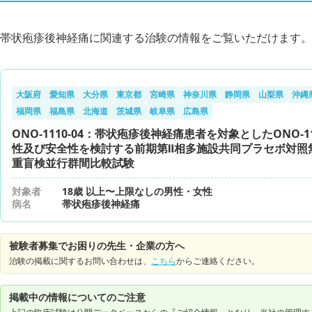
帯状疱疹後神経痛に関連する治験の情報をご覧いただけます。
大阪府
愛知県
大分県
東京都
宮崎県
神奈川県
静岡県
山梨県
沖縄
福岡県
福島県
北海道
茨城県
岐阜県
広島県
ONO-1110-04：帯状疱疹後神経痛患者を対象としたONO-1
性及び安全性を検討する前期第Ⅱ相多施設共同プラセボ対照
重盲検並行群間比較試験
対象者
18歳 以上〜上限なしの男性・女性
病名
帯状疱疹後神経痛
被験者募集でお困りの先生・企業の方へ
治験の掲載に関するお問い合わせは、
こちら
からご連絡ください。
掲載中の情報についてのご注意