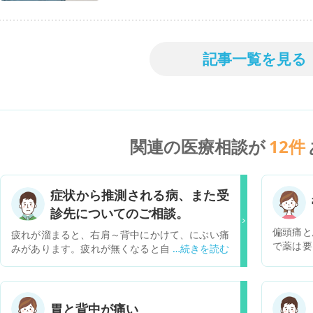
記事一覧を見る
関連の医療相談が
12
件
症状から推測される病、また受
診先についてのご相談。
偏頭痛と
疲れが溜まると、右肩～背中にかけて、にぶい痛
で薬は要
みがあります。疲れが無くなると自然に緩和しま
リ痛くも
す。 疲れると顔によくヘルペスが出るので、帯状
から一週
疱疹ではないかと思うのですが、 帯状疱疹特有の
で終わり
皮膚の症状は見られません。一時は右足の踝、右
した。 
足の付け根が痛むこともありました。こちらも緩
胃と背中が痛い