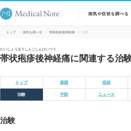
病気や症状を調べる
病気を調べる
トップ
病気を調べる
帯状疱疹後神経痛
治験
症状を調べる
たいじょうほうしんごしんけいつう
帯状疱疹後神経痛に関連する治
検査を調べる
トップ
原因
症状
治験
予防
ニュース
治験