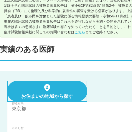
上記の臨床試験は公開データベースからの『ご紹介情報』となり、当社の管理す
治験を含む臨床試験の被験者募集広告は、省令GCP第32条第1項第2号「被験
員会（IRB）にて倫理的及び科学的に妥当性の審査を受ける必要があります。 上
「患者及び一般市民を対象とした治験に係る情報提供の要領（令和5年11月改訂
現在の臨床試験の被験者募集広告はこれらを遵守しながら実施・公開をされてい
当社は多くの患者さまに臨床試験の存在を知っていただくことを目的とし、これ
臨床試験情報掲載に関してのお問い合わせは
こちら
までご連絡ください。
実績のある医師
お住まいの地域から探す
都道府県
市区町村