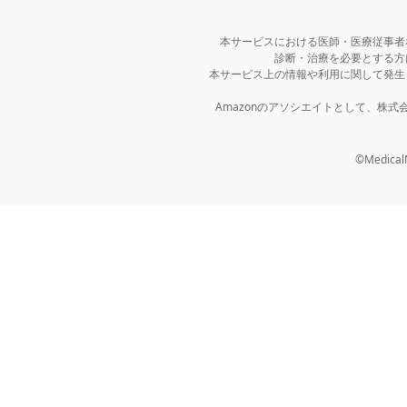
本サービスにおける医師・医療従事者
診断・治療を必要とする方
本サービス上の情報や利用に関して発生
Amazonのアソシエイトとして、株
©MedicalNo