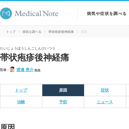
病気や症状を調べる
病気を調べる
トップ
病気を調べる
帯状疱疹後神経痛
原因
症状を調べる
たいじょうほうしんごしんけいつう
帯状疱疹後神経痛
検査を調べる
渡邉 恵介
監修：
先生
トップ
原因
症状
治験
予防
ニュース
原因