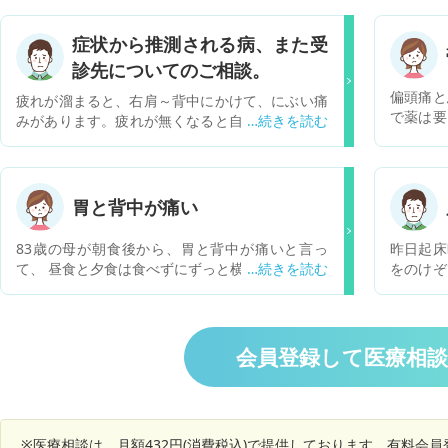
症状から推測される病、また受
診先についてのご相談。
偏頭痛と
疲れが溜まると、右肩～背中にかけて、にぶい痛
で薬は要
みがあります。疲れが無くなると自然に緩和しま
リ痛くも
す。 疲れると顔によくヘルペスが出るので、帯状
から一週
疱疹ではないかと思うのですが、 帯状疱疹特有の
で終わり
皮膚の症状は見られません。一時は右足の踝、右
した。 
足の付け根が痛むこともありました。こちらも緩
胃と背中が痛い
治らない
和済み。 皮膚症状がないので、皮膚科では難しい
たかと聞
かと思いつつ、まだ受診できていません。 受診す
83歳の母が朝食後から、胃と背中が痛いと言っ
昨日起床
て痛みと
るとすれば何科が良いでしょうか
て、 昼食と夕食は食べずにずっと横になっていま
をのけぞ
とうと疲
す。眠れていない、痛みはズキズキというより、
痛みが出
響は無い
ぼわんとした感じで熱は36.6℃です。 今晩は様子
か分かり
さい
を見て明日病院に行こうと思うのですが 、急を要
く、起床
する場合はあるでしょうか？ また、このような症
みに気づ
会員登録して医療相
状で考えられる原因は何がありますか？
なってい
かなと思
症状がな
※医療相談は、月額432円(消費税込)で提供しております。有料会