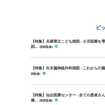
パフォーマンスはずっと変わらないのですが、
経内科に行きました。 力の測定をしましたが異
なしでした。 腱反射は亢進と言っていました
診察中にピクつきが出ず、見たらこれかってわ
るのになって言われました。 結局、大きな病院
検査しないとわからないと言われました。 一旦
ピ
様子見で終わりました。 alsをずっと気にして
たりもします。 ピクつきを見ただけで、良いも
か悪いものかって判断できるのでしょうか？ 最
【特集】兵庫県立こども病院 - 小児医療
に出た右足太もものピクつきはほぼないです。 
顔...
(医師監修)
脛骨筋のところがかなり小さく不規則にピクつ
が持続してるところが少し気持ち悪いです。 右
ももに出ていたようなピクつき方と少し違う気
します。 ずっと見てるわけではないので、ず
【特集】矢木脳神経外科病院 - これから
とピクつきがあるのかはわかりません。 静止時
はだいたい感じます。 どういった状態なのでし
師監修)
うか？ 毎日調べてしまったり、気にしすぎなと
ろが性格的にはあります。 自然と治っていくで
ょうか？
【特集】仙台医療センター - 全ての患者さ
健...
(医師監修)