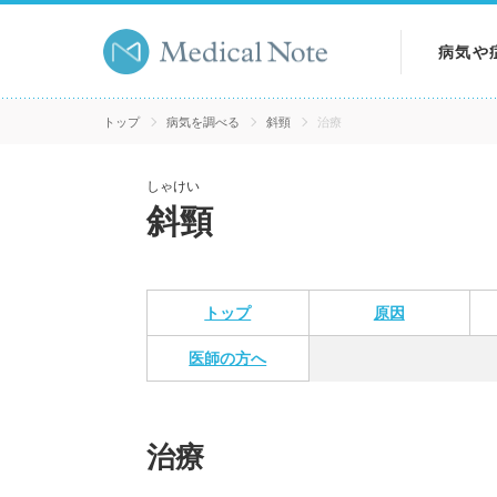
病気や
病気を
トップ
病気を調べる
斜頸
治療
症状を
しゃけい
斜頸
検査を
トップ
原因
医師の方へ
治療