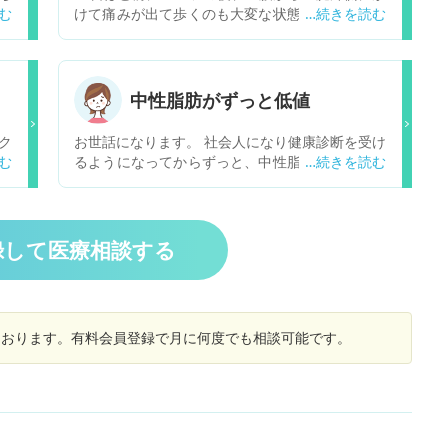
言
けて痛みが出て歩くのも大変な状態です。整形外
の
科でMRIを撮り坐骨神経痛と分かりました。椎間
く
板ヘルニアや脊柱管狭窄症では無いようで、酷い
で
状態では無いとのことです。痛みを和らげる薬2
だ
種類と血行良くする薬を処方され飲んでいますが
中性脂肪がずっと低値
が
全く良くなりません。先生にはストレッチや整体
あ
はダメと言われましたが、やはりやってはいけな
ク
お世話になります。 社会人になり健康診断を受け
顔
いのでしょうか？
を
るようになってからずっと、中性脂肪が基準値以
る
だ
下です。何度か医者に相談したことはあります
療
短
が、基準値より高くなければ、問題ないと言われ
り
お
ました。ただずっと低値で、今年の健康診断で
も
る
は、以前よりも10程度低い値でした。そのため、
録して医療相談する
お
た
専門医に相談したいのですが、この場合どの科に
。
行けば良いでしょうか。また中性脂肪の専門医は
じ
ありますでしょうか。
ヶ
しております。有料会員登録で月に何度でも相談可能です。
感
骨
気
い
も
。