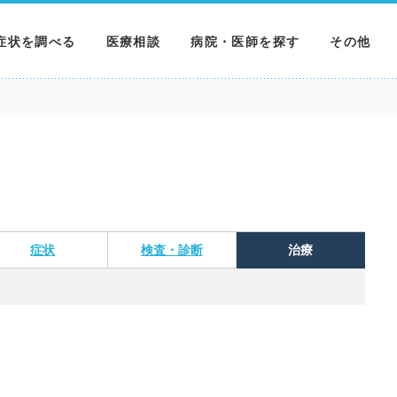
症状を調べる
医療相談
病院・医師を探す
その他
調べる
病院を探す
MNニュー
調べる
医師を探す
NEWS & 
調べる
症状
検査・診断
治療