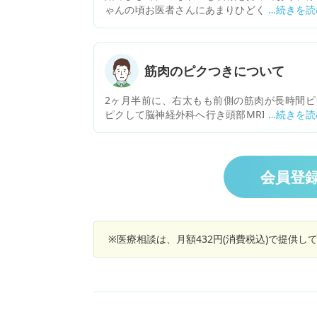
ゃんの頃お医者さんにあまりひどくないからと
われ手術せず、しかし自然治癒することなく首
曲がりつっぱり、顔面の歪みが成長に伴いひど
なり大人になりました。 慣れているため実生活
不自由することはあまりないのですが首が片側
筋肉のピクつきについて
けうまく曲げられなかったり、耳の左右の位置
違う、顔の歪みによる目の位置の違いなどが
2ヶ月半前に、右太もも前側の筋肉が長時間ピ
り、体への負荷が左右非対称だったり、何より
ピクして脳神経外科へ行き頭部MRIと血液検査
の歪みのせいで自分が好きになれず、人前に出
しました。 結果異常なしでした。 ピクピクし
のが恥ずかしいです。 成人したあとの斜傾の治
して、5日をピークにピクピクしている時間も
はどうしたら良いのでしょうか。 調べてもあま
くなり、治りかけた時に逆の足や、腕、背中、
例がなく、どこの病院にかかるのが適切なのか
腹、いたるところがピクピクとしては場所が移
会員登
分かりません。 少しでも情報がほしいです。 
ようなピクつきが出始めました。 瞬間的にだっ
教えいただけますと幸いです。
りビクビクっというような数秒のピクつきです
最初はひっきりなしで、安静時にピクつきを感
ていました。 行動時はほぼわからないです。 2
※医療相談は、月額432円(消費税込)で提供
月たったくらいで、あまりひっきりなしという
じではなくなったのですが、 新たに左足の前脛
筋の部分にかなり小さなピクつきがあることに
づきました。 不規則にピクついて1日中なって
るような感じです。 5日程度前に首のピクつき
現れましたが、少し治りそうな感じはあります