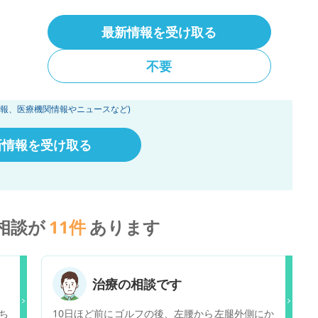
最新情報を受け取る
カルノート会員なら
斜頸」に関する
不要
受け取ることができます
情報、医療機関情報やニュースなど)
新情報を受け取る
相談が
11
件
あります
治療の相談です
ち
10日ほど前にゴルフの後、左腰から左腿外側にか