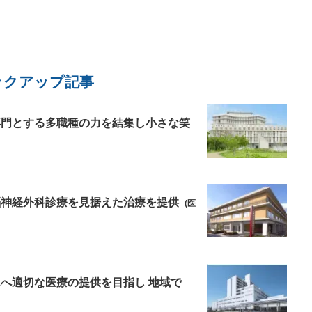
神
常
。
か
で
、
ックアップ記事
い
の
初
を専門とする多職種の力を結集し小さな笑
前
き
太
が
っ
の脳神経外科診療を見据えた治療を提供
に
(医
ょ
こ
し
んへ適切な医療の提供を目指し 地域で