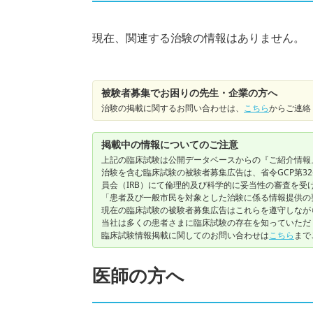
現在、関連する治験の情報はありません。
被験者募集でお困りの先生・企業の方へ
治験の掲載に関するお問い合わせは、
こちら
からご連絡
掲載中の情報についてのご注意
上記の臨床試験は公開データベースからの『ご紹介情報
治験を含む臨床試験の被験者募集広告は、省令GCP第3
員会（IRB）にて倫理的及び科学的に妥当性の審査を受
「患者及び一般市民を対象とした治験に係る情報提供の
現在の臨床試験の被験者募集広告はこれらを遵守しなが
当社は多くの患者さまに臨床試験の存在を知っていただ
臨床試験情報掲載に関してのお問い合わせは
こちら
まで
医師の方へ