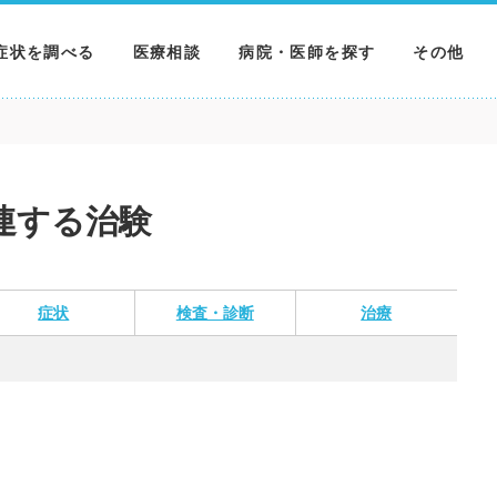
症状を調べる
医療相談
病院・医師を探す
その他
調べる
病院を探す
MNニュー
調べる
医師を探す
NEWS & 
連する治験
調べる
症状
検査・診断
治療