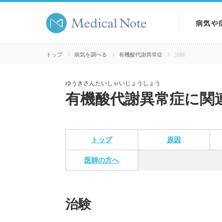
病気や
病気を
トップ
病気を調べる
有機酸代謝異常症
治験
症状を
ゆうきさんたいしゃいじょうしょう
有機酸代謝異常症に関
検査を
トップ
原因
医師の方へ
治験