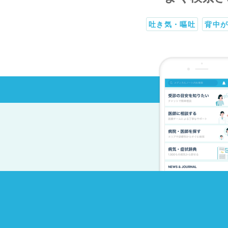
吐き気・嘔吐
背中