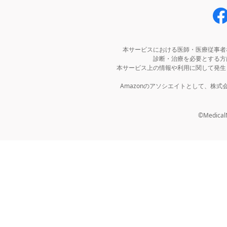
本サービスにおける医師・医療従事者
診断・治療を必要とする方
本サービス上の情報や利用に関して発生
Amazonのアソシエイトとして、株
©MedicalNo