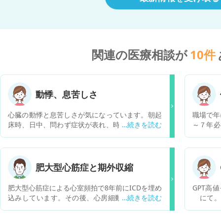
関連の医療相談が
10
件
動悸、息苦しさ
心臓の動悸と息苦しさが気になっています。朝起
職場で年
床時、日中、問わず症状が表れ、時折ドクンと鼓
～７年必
動を感じることがあります。循環器内科で心電図
ずあるの
をとってもらいましたが異常は見当たらず、現在
平成30
特に治療は行なっていません。喉に違和感があ
検査をし
り、話す時声が震えているような感覚がありま
ました。
肥大型心筋症と期外収縮
す。いつからか忘れてしまうくらい前から症状が
検査と書
ありこのまま放置しても問題ないものか気にかか
と思い特
肥大型心筋症による心室頻拍で8年前にICDを埋め
GPT高
っています。
毎年健康
込みしています。その後、心房細動に3年前にな
にて。 
はなりま
り、アブレーションの手術をしました。1年半ぐ
受けてく
かに一回
らい経って再び心房細動が置きましたが自然に停
た方がい