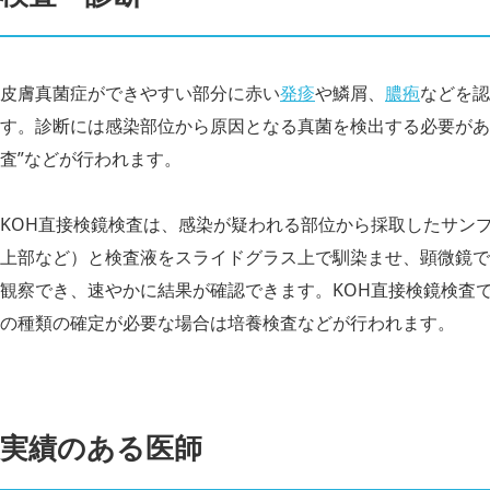
皮膚真菌症ができやすい部分に赤い
発疹
や鱗屑、
膿疱
などを認
す。診断には感染部位から原因となる真菌を検出する必要があり
査”などが行われます。
KOH直接検鏡検査は、感染が疑われる部位から採取したサン
上部など）と検査液をスライドグラス上で馴染ませ、顕微鏡で
観察でき、速やかに結果が確認できます。KOH直接検鏡検査
の種類の確定が必要な場合は培養検査などが行われます。
実績のある医師