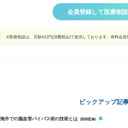
よな所見
止し現在に至っています。最近、期外収縮が頻発
どんな病
方がいい
するようになってきて、多いときは30秒に2回ぐ
会員登録して医療相
ことです
らい簡易型心電計で見つかるときもあります。こ
の期外収縮は、肥大型心筋症の悪化や心室頻拍、
心房細動につながるものなのでしょうか。最近、
胃腸の調子が良くなく、お腹の張りを感じたとき
※医療相談は、月額432円(消費税込)で提供しております。有料会
期外収縮が起きるような気がします。ひょっとし
たら感じ安くなっているだけかもしれませんが。
動悸や息切れなどを感じることはなく、期外収縮
が心室頻拍等に繋がらないか心配しています。
ピックアップ記
海外での脳血管パイパス術の技術とは
(医師監修)