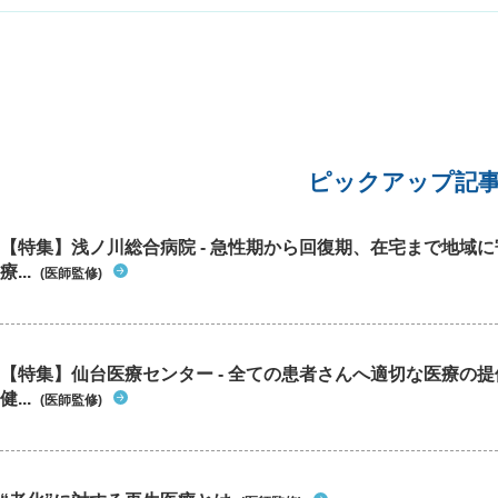
ょうか？ もし手術が必要な場合、術後は痛みがあ
るのでしょうか？仕事柄、1日10時間は座りっぱ
なしです。可能であれば翌日に仕事復帰をしたい
ですが、もし難しい場合はどれくらいの休暇が必
要で、平均して痛みはどれくらいでひきますでし
ょうか？ また、一週間ほど様子をみて治らなけれ
ば病院にかかろうと思っていたのですが、飛び散
るほどの出血がある状態から 自然治癒することは
ピックアップ記
あるのでしょうか？
【特集】浅ノ川総合病院 - 急性期から回復期、在宅まで地域
療...
(医師監修)
【特集】仙台医療センター - 全ての患者さんへ適切な医療の提
健...
(医師監修)