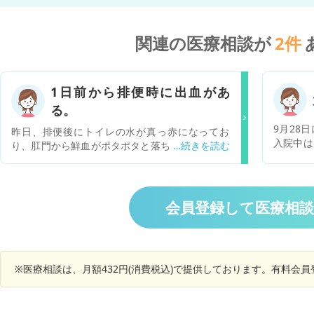
関連の医療相談が
2
件
1日前から排便時に出血があ
る。
9月28
昨日、排便後にトイレの水が真っ赤になってお
入院中は
り、肛門から鮮血がポタポタと落ちてきていまし
ころが、
た。 次に排便したときも同じ症状があり、 今日
でトイレ
は血が飛び散っているほどでした。 紙でふくとピ
便器の中
タッと止まって、生理用ナプキンをつけました
滴垂れま
が、血がつくようなことはありません。 3日ほど
会員登録して医療相
が「だら
前から紙に少量の血がつくようになっていました
い。後は
が、トイレの水が赤くなるようなことはありませ
因と今後
んでした。 半年ほど前に肛門から赤く柔らかいイ
ボのようなものが出ているのを確認しましたが、
※医療相談は、月額432円(消費税込)で提供しております。有料会
指で押すと中に戻りました。それ以降はあまり気
にしないで忘れているような状態でした。 サイト
などでこのような状態の場合は内痔核の可能性が
非常に高いようですが、 手術が必要になるのでし