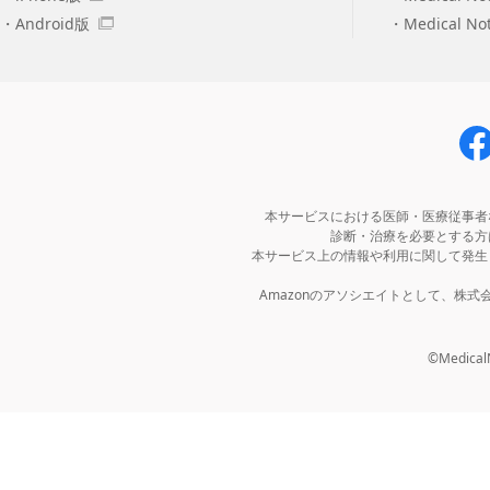
Android版
Medical N
本サービスにおける医師・医療従事者
診断・治療を必要とする方
本サービス上の情報や利用に関して発生
Amazonのアソシエイトとして、株
©MedicalNo