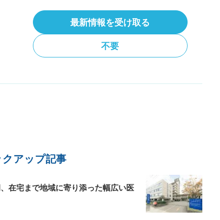
録して医療相談する
が「だらだら」出て止まらない場合は来てくださ
た
い。後は、様子を見てください言われました。原
せ
最新情報を受け取る
因と今後の対処方法を教えてください。
イ
、
不要
しております。有料会員登録で月に何度でも相談可能です。
気
ト
が
し
あ
ぱ
い
必
し
れ
散
は
ックアップ記事
復期、在宅まで地域に寄り添った幅広い医