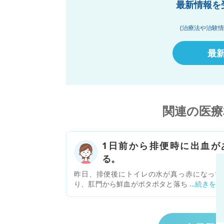
最新情報を
(治療法や治験
最
関連の医療
1日前から排便時に出血が
る。
昨日、排便後にトイレの水が真っ赤になって
り、肛門から鮮血がポタポタと落ちてきていま
た。 次に排便したときも同じ症状があり、 今
は血が飛び散っているほどでした。 紙でふくと
タッと止まって、生理用ナプキンをつけまし
が、血がつくようなことはありません。 3日ほ