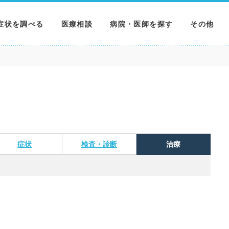
症状を調べる
医療相談
病院・医師を探す
その他
調べる
病院を探す
MNニュー
調べる
医師を探す
NEWS & 
調べる
症状
検査・診断
治療