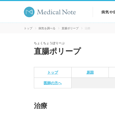
病気や
病気を
トップ
病気を調べる
直腸ポリープ
治療
症状を
ちょくちょうぽりーぷ
直腸ポリープ
検査を
トップ
原因
医師の方へ
治療