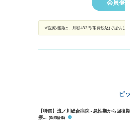
会員登
前から紙に少量の血がつくようになっていまし
が、トイレの水が赤くなるようなことはありま
んでした。 半年ほど前に肛門から赤く柔らかい
ボのようなものが出ているのを確認しましたが
※医療相談は、月額432円(消費税込)で提供
指で押すと中に戻りました。それ以降はあまり
にしないで忘れているような状態でした。 サイ
などでこのような状態の場合は内痔核の可能性
非常に高いようですが、 手術が必要になるので
ょうか？ もし手術が必要な場合、術後は痛みが
るのでしょうか？仕事柄、1日10時間は座りっ
なしです。可能であれば翌日に仕事復帰をした
ですが、もし難しい場合はどれくらいの休暇が
要で、平均して痛みはどれくらいでひきますで
ょうか？ また、一週間ほど様子をみて治らなけ
ば病院にかかろうと思っていたのですが、飛び
るほどの出血がある状態から 自然治癒すること
ピ
あるのでしょうか？
【特集】浅ノ川総合病院 - 急性期から回
療...
(医師監修)