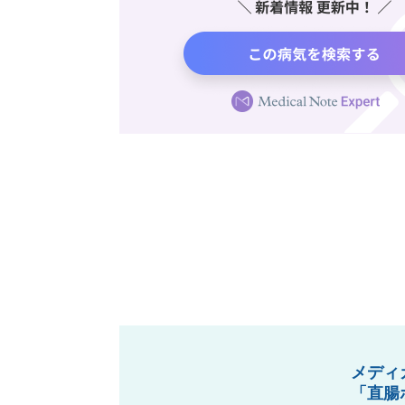
メディ
「直腸