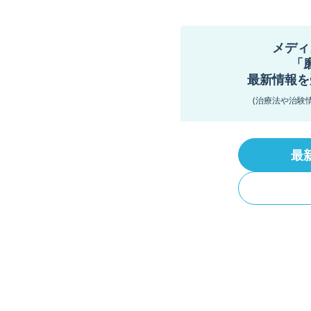
メディ
「
最新情報を
(治療法や治験
最