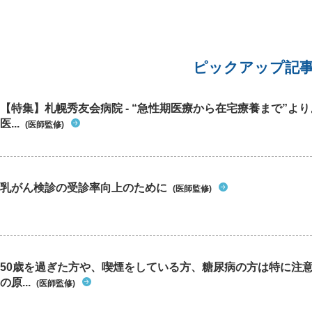
だけ筋肉
の症状と
術後いつ
かけでま
月以上経
ピックアップ記
かと思う
っている
ます。見
【特集】札幌秀友会病院 - “急性期医療から在宅療養まで”よ
くなった
医...
(医師監修)
はするし
で、その
らい、ひ
いう経緯
乳がん検診の受診率向上のために
なっています。 おへそ周り
(医師監修)
感で考え
に癒着し
のでしょ
症候群の
どのくら
50歳を過ぎた方や、喫煙をしている方、糖尿病の方は特に注
診した方
の原...
(医師監修)
いいのか