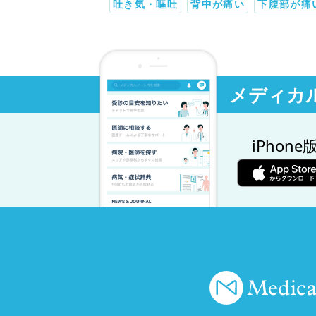
吐き気・嘔吐
背中が痛い
下腹部が痛
メディカ
iPhone