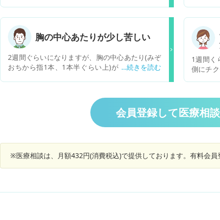
ています(1日800mg) 精神科薬の副作用による排
感覚を覚
尿困難があり、泌尿器科にも定期的に受診し、エ
脱水気味
ブランチルカプセルを1日2回で30mg服用してい
は糖尿病
ます。 それでもともと多尿多飲の傾向があった
の夫が１
胸の中心あたりが少し苦しい
のですが、ここ2,3ヶ月前頃から特に多尿の傾向
いるのを
が目立つようになり、尿器で測定してみたら、24
らかに違う感じ
2週間ぐらいになりますが、胸の中心あたり(みぞ
1週間く
時間で約6.4Lの排尿量がありました。 排尿時もす
っておら
おちから指1本、1本半ぐらい上)が少し苦しい感
側にチク
ぐに出るわけではなく、30秒程度待っても出ず
少し空腹
覚があります。それと関係あるかはわかりません
なりまし
に、時間を置いて再度排尿すると出るような感じ
とする感
が、お腹の調子も悪く、便通も不順な感じでそれ
をした
です。 炭酸リチウム錠服用ということで後天性腎
性に食べ
は内科を受診して、整腸剤や逆流性食道炎の薬を
す。 同
性尿崩症も考えましたが、詳細は分かっていませ
を買って
処方していただきました。1週間ほど飲んでます
です。お
ん。 この内容でお分かりでしょうか？ どうかよ
会員登録して医療相
し低血糖
があまり変化はありません。げっぷが頻繁にでる
ような苦
ろしくお願いいたします。
と改善し
ので、腸の調子が悪いのは悪いとは思うのです
苦しく
で体調回
が。逆流性食道炎でこの様な症状になりえるので
元々、機
り脱水症
しょうか？また、最近はひどく疲れやすかった
あるため
また、も
り、疲れが取れづらい、またすっきり寝れなかっ
※医療相談は、月額432円(消費税込)で提供しております。有料会
や腹痛は
れは健康
たりということがあります。 関連してるかはわか
ですが、
中すると
りませんが、胸の少し苦しい感覚が1番心配で
症状が出
たまにあ
す。どんなことが考えられるでしょうか？また、
あまりな
うか？
これからどうしたらよろしいでしょうか？
まにはあ
3ヶ月前
す。その