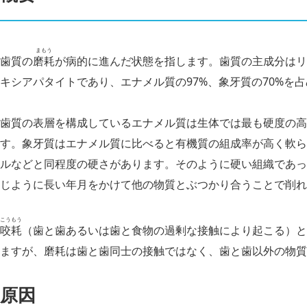
まもう
歯質の
磨耗
が病的に進んだ状態を指します。歯質の主成分はリ
キシアパタイトであり、エナメル質の97%、象牙質の70%を
歯質の表層を構成しているエナメル質は生体では最も硬度の高
す。象牙質はエナメル質に比べると有機質の組成率が高く軟ら
ルなどと同程度の硬さがあります。そのように硬い組織であっ
じように長い年月をかけて他の物質とぶつかり合うことで削れ
こうもう
咬耗
（歯と歯あるいは歯と食物の過剰な接触により起こる）と
ますが、磨耗は歯と歯同士の接触ではなく、歯と歯以外の物質
原因