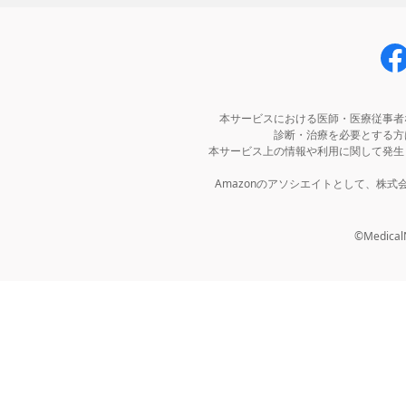
本サービスにおける医師・医療従事者
診断・治療を必要とする方
本サービス上の情報や利用に関して発生
Amazonのアソシエイトとして、株
©MedicalNo