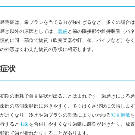
磨耗症は、歯ブラシを当てる力が強すぎるなど、多くの場合は
磨き以外の原因としては、
義歯
と歯の隣接部や維持装置（バネ
慣的に同一部位で物質（吹奏楽器や釘、糸、パイプなど）をく
の外形はくわえた物質の形状に相応します。
症状
初期の磨耗で自覚症状が出ることはまれです。歯磨きによる磨
歯部の唇側歯頚部に起きやすく、多くはくさび状に欠損します
が近くなり、冷水や歯ブラシの刺激によりいわゆる
知覚過敏
を
行すると
虫歯
を合併しやすくなり歯髄に感染が起きたり、放置
頚部で歯が折れたりすることがあります。