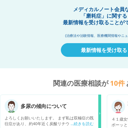
メディカルノート会員
「磨耗症」に関する
最新情報を受け取ることが
(治療法や治験情報、医療機関情報やニュ
最新情報を受け取る
関連の医療相談が
10
件
多尿の傾向について
よろしくお願いいたします。 まず私は双極症の既
４１歳女
往症があり、約40年近く炭酸リチウム錠を服薬し
ボーッと