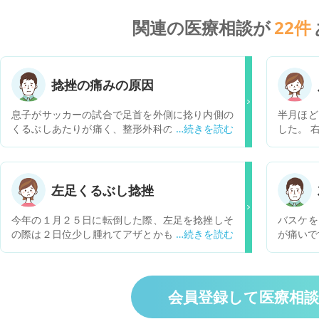
関連の医療相談が
22
件
捻挫の痛みの原因
息子がサッカーの試合で足首を外側に捻り内側の
半月ほど
くるぶしあたりが痛く、整形外科の診察では骨折
した。 
はなく靭帯損傷いわゆる捻挫と診断されました。
をかけ
今2週間経ちますが、腫れはとっくに引き普通に
た。 す
歩く事ができ、ボールは軽くなら蹴る事もできま
く、靭帯
すが 走るとかなり痛みがあるようです。 この痛
われまし
左足くるぶし捻挫
みはあとどれくらい続くのでしょうか？かなり痛
えず一週
くてもテーピングやサポーターをして皆と同じ練
週間ほど
今年の１月２５日に転倒した際、左足を捻挫しそ
バスケを
習に加わるべきでしょうか？
です。脛
の際は２日位少し腫れてアザとかもならなくて落
が痛いで
離すよう
ち着いたんですが、一ヶ月位左足を内側とかに軽
ます。右
すると、
く曲げる時等痛み、それで整形外科に受診しレン
る気がし
られるよ
トゲン撮影、触診をして頂いた結果、骨に以上は
もよくな
無く骨折とかではなくて、ただの捻挫だねとの診
会員登録して医療相
方法や始
断を受けたんですが、今現在も左足くるぶしが痛
できるリ