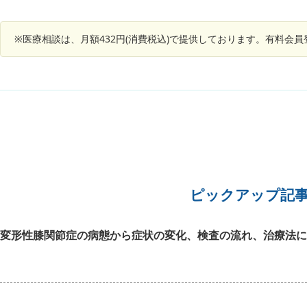
み、内側に曲げる行為や最近は歩いている時も痛
くなってきており、くるぶしの所が腫れてはいな
いんですが、水？が溜まっているような感じで膨
※医療相談は、月額432円(消費税込)で提供しております。有料会
らんでいて、（捻挫してから今に至るまでずっと
です。）再度病院に受診した方がいいのか迷って
います。 毎日、湿布を貼っても変わらずです。
足首にも毎日サポーターを巻いて仕事をしている
状況でした。 なるべく早く回答を頂けたら幸いで
す。
ピックアップ記
変形性膝関節症の病態から症状の変化、検査の流れ、治療法に