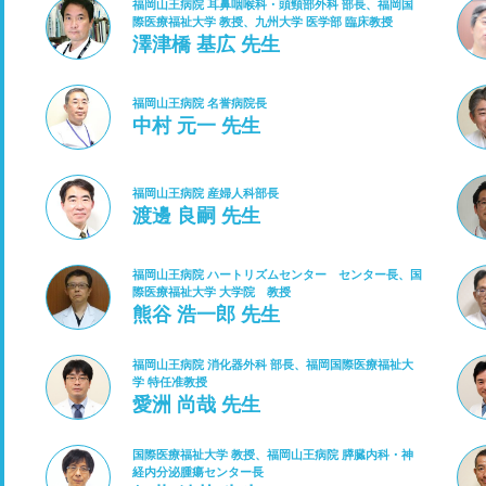
福岡山王病院 耳鼻咽喉科・頭頸部外科 部長、福岡国
際医療福祉大学 教授、九州大学 医学部 臨床教授
澤津橋 基広 先生
福岡山王病院 名誉病院長
中村 元一 先生
福岡山王病院 産婦人科部長
渡邊 良嗣 先生
福岡山王病院 ハートリズムセンター センター長、国
際医療福祉大学 大学院 教授
熊谷 浩一郎 先生
福岡山王病院 消化器外科 部長、福岡国際医療福祉大
学 特任准教授
愛洲 尚哉 先生
国際医療福祉大学 教授、福岡山王病院 膵臓内科・神
経内分泌腫瘍センター長