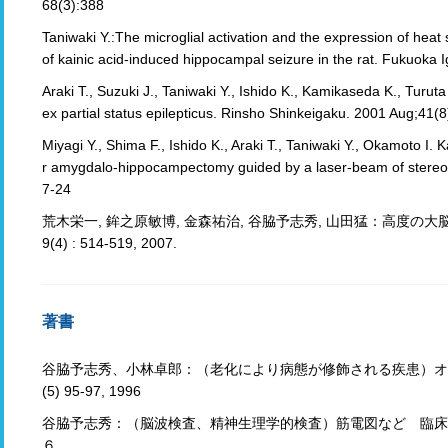
68(3):388
Taniwaki Y.:The microglial activation and the expression of hea
of kainic acid-induced hippocampal seizure in the rat. Fukuoka
Araki T., Suzuki J., Taniwaki Y., Ishido K., Kamikaseda K., Turu
ex partial status epilepticus. Rinsho Shinkeigaku. 2001 Aug;41(
Miyagi Y., Shima F., Ishido K., Araki T., Taniwaki Y., Okamoto I.
r amygdalo-hippocampectomy guided by a laser-beam of stereot
7-24
荒木栄一, 鉾之原敏博, 金森祐治, 谷脇予志秀, 山田猛：高度の大
9(4) : 514-519, 2007.
著書
谷脇予志秀、小林卓郎：（老化により病態が修飾される疾患）オリーブ橋小脳
(5) 95-97, 1996
谷脇予志秀：（脳波検査、精神生理学的検査）筋電図など 臨床
６