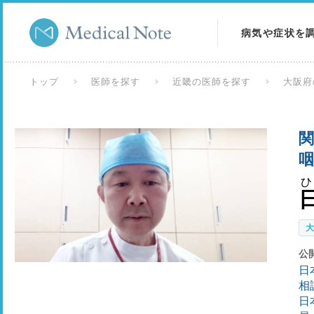
病気や症状を
病気を調べる
トップ
医師を探す
近畿の医師を探す
大阪府
症状を調べる
関
検査を調べる
咽
公
日
相
日