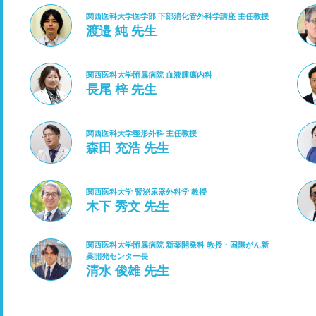
関西医科大学医学部 下部消化管外科学講座 主任教授
渡邉 純 先生
関西医科大学附属病院 血液腫瘍内科
長尾 梓 先生
関西医科大学整形外科 主任教授
森田 充浩 先生
関西医科大学 腎泌尿器外科学 教授
木下 秀文 先生
関西医科大学附属病院 新薬開発科 教授・国際がん新
薬開発センター長
清水 俊雄 先生