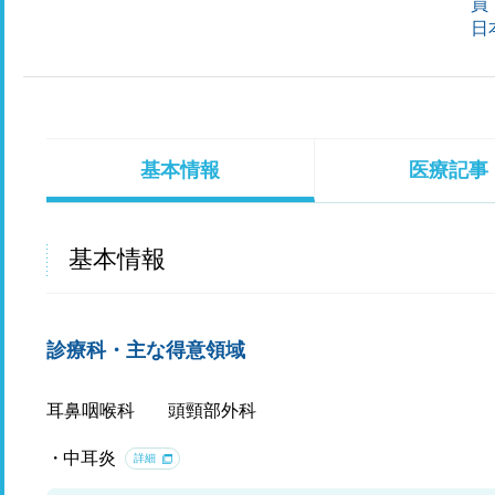
員
日
基本情報
医療記事
基本情報
診療科・主な得意領域
耳鼻咽喉科
頭頸部外科
中耳炎
詳細