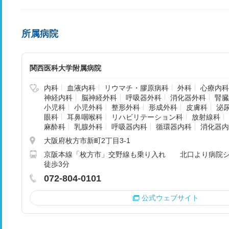
所属病院
関西医科大学附属病院
内科
血液内科
リウマチ・膠原病科
外科
心療内科
神経内科
脳神経外科
呼吸器外科
消化器外科
腎臓
小児科
小児外科
整形外科
形成外科
皮膚科
泌
眼科
耳鼻咽喉科
リハビリテーション科
放射線科
麻酔科
乳腺外科
呼吸器内科
循環器内科
消化器内
大阪府枚方市新町2丁目3-1
京阪本線「枚方市」交野線も乗り入れ 北口より病院シ
徒歩3分
072-804-0101
公式ウェブサイト