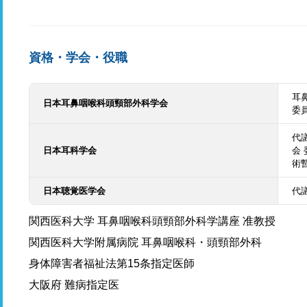
資格・学会・役職
耳
日本耳鼻咽喉科頭頸部外科学会
委
代
日本耳科学会
会
術
日本聴覚医学会
代
関西医科大学 耳鼻咽喉科頭頸部外科学講座 准教授
関西医科大学附属病院 耳鼻咽喉科・頭頸部外科
身体障害者福祉法第15条指定医師
大阪府 難病指定医