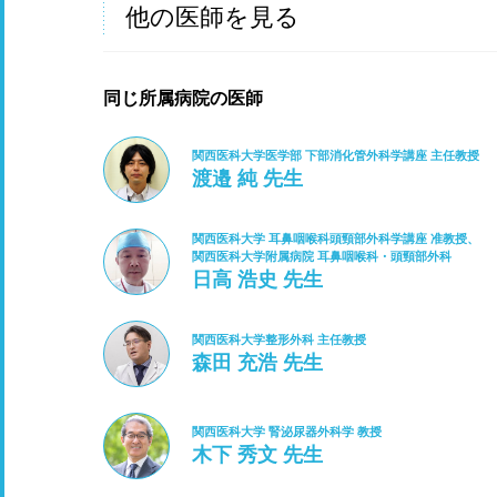
他の医師を見る
同じ所属病院の医師
関西医科大学医学部 下部消化管外科学講座 主任教授
渡邉 純 先生
関西医科大学 耳鼻咽喉科頭頸部外科学講座 准教授、
関西医科大学附属病院 耳鼻咽喉科・頭頸部外科
日高 浩史 先生
関西医科大学整形外科 主任教授
森田 充浩 先生
関西医科大学 腎泌尿器外科学 教授
木下 秀文 先生