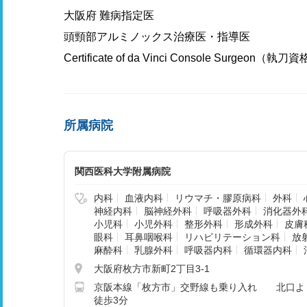
大阪府 難病指定医
頭頸部アルミノックス治療医・指導医
Certificate of da Vinci Console Surgeon（執
所属病院
関西医科大学附属病院
内科
血液内科
リウマチ・膠原病科
外科
神経内科
脳神経外科
呼吸器外科
消化器外
小児科
小児外科
整形外科
形成外科
皮膚
眼科
耳鼻咽喉科
リハビリテーション科
放
麻酔科
乳腺外科
呼吸器内科
循環器内科
大阪府枚方市新町2丁目3-1
京阪本線「枚方市」交野線も乗り入れ 北口よ
徒歩3分