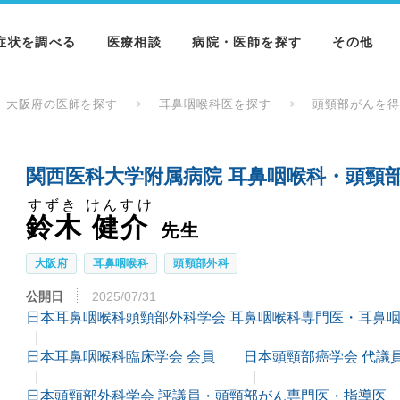
症状を調べる
医療相談
病院・医師を探す
その他
調べる
病院を探す
MNニュー
大阪府の医師を探す
耳鼻咽喉科医を探す
頭頸部がんを
調べる
医師を探す
NEWS & 
関西医科大学附属病院 耳鼻咽喉科・頭頸
調べる
すずき けんすけ
鈴木 健介
先生
大阪府
耳鼻咽喉科
頭頸部外科
公開日
2025/07/31
日本耳鼻咽喉科頭頸部外科学会 耳鼻咽喉科専門医・耳鼻
日本耳鼻咽喉科臨床学会 会員
日本頭頸部癌学会 代議
日本頭頸部外科学会 評議員・頭頸部がん専門医・指導医