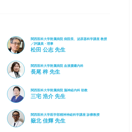
関西医科大学附属病院 病院長、泌尿器科学講座 教授
／評議員・理事
松田 公志 先生
関西医科大学附属病院 血液腫瘍内科
長尾 梓 先生
関西医科大学附属病院 脳神経内科 助教
三宅 浩介 先生
関西医科大学医学部精神神経科学講座 診療教授
嶽北 佳輝 先生