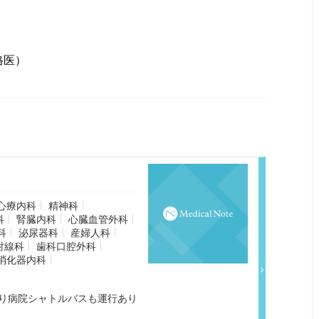
刀資格医）
心療内科
精神科
科
腎臓内科
心臓血管外科
科
泌尿器科
産婦人科
射線科
歯科口腔外科
消化器内科
り病院シャトルバスも運行あり