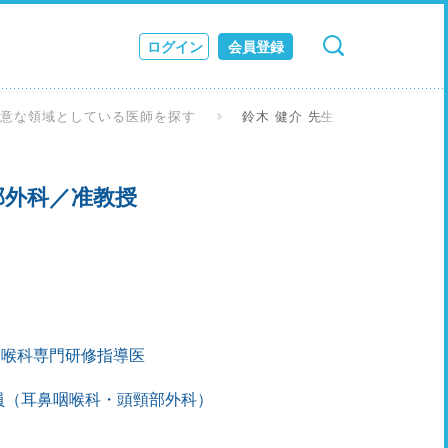
ログイン
会員登録
検索
キャンセル
ス
得意な領域としている医師を探す
鈴木 健介 先生
JOURNAL
部外科／准教授
咽喉科専門研修指導医
員（耳鼻咽喉科・頭頸部外科）