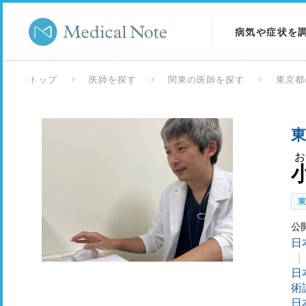
病気や症状を
病気を調べる
トップ
医師を探す
関東の医師を探す
東京都
症状を調べる
東
検査を調べる
公
日
日
術
日