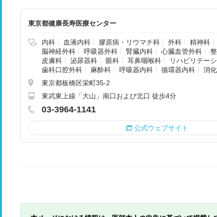
東京都健康長寿医療センター
内科
血液内科
膠原病・リウマチ科
外科
精神科
脳神経外科
呼吸器外科
腎臓内科
心臓血管外科
整
皮膚科
泌尿器科
眼科
耳鼻咽喉科
リハビリテーシ
歯科口腔外科
麻酔科
呼吸器内科
循環器内科
消化
東京都板橋区栄町35-2
東武東上線「大山」南口および北口 徒歩4分
03-3964-1141
公式ウェブサイト