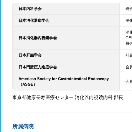
日本内科学会
総
日本消化器病学会
消
消化
日本消化器内視鏡学会
G
員
日本肝臓学会
肝
日本門脈圧亢進症学会
会
American Society for Gastrointestinal Endoscopy
会
（ASGE）
東京都健康長寿医療センター 消化器内視鏡内科 部長
所属病院