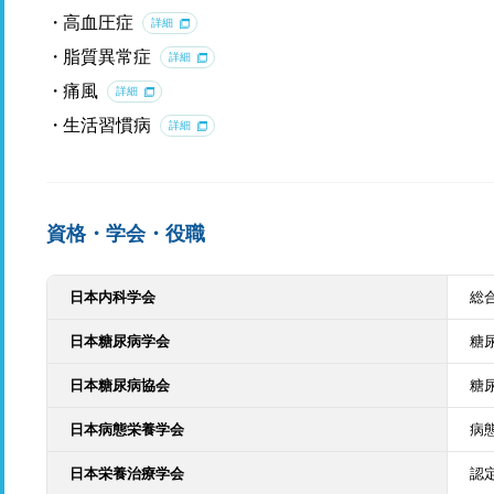
高血圧症
詳細
脂質異常症
詳細
痛風
詳細
生活習慣病
詳細
資格・学会・役職
日本内科学会
総
日本糖尿病学会
糖
日本糖尿病協会
糖
日本病態栄養学会
病
日本栄養治療学会
認