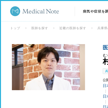
病気や症状を
病気を調べる
トップ
医師を探す
近畿の医師を探す
兵庫県
症状を調べる
医
検査を調べる
む
公
日
日
日