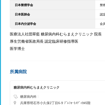
日本禁煙学会
禁
日本医師会
認
日本内分泌学会
会
医療法人社団翠藍 糖尿病内科むらまえクリニック 院長
厚生労働省医政局長 認定臨床研修指導医
医学博士
所属病院
糖尿病内科むらまえクリニック
糖尿病内科
兵庫県明石市小久保2丁目6-9 ﾌﾟﾚﾌｫｰﾄﾒﾃﾞｨｶﾙ5階