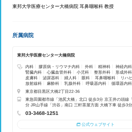
東邦大学医療センター大橋病院 耳鼻咽喉科 教授
所属病院
東邦大学医療センター大橋病院
内科
膠原病・リウマチ内科
外科
精神科
神経内科
腎臓内科
心臓血管外科
小児科
整形外科
形成外科
皮膚科
泌尿器科
婦人科
眼科
耳鼻咽喉科
リハ
放射線科
麻酔科
乳腺外科
呼吸器内科
循環器内科
東京都目黒区大橋2丁目22-36
東急田園都市線「池尻大橋」北口 徒歩3分 京王井の頭線「
分 JR山手線「渋谷」南口 三軒茶屋方面 大橋下車 徒歩3分
03-3468-1251
公式ウェブサイト