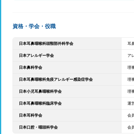
資格・学会・役職
日本耳鼻咽喉科頭頸部外科学会
耳
日本アレルギー学会
ア
日本鼻科学会
理
日本耳鼻咽喉科免疫アレルギー感染症学会
理
日本小児耳鼻咽喉科学会
理
日本耳鼻咽喉科臨床学会
運
日本耳科学会
会
日本口腔・咽頭科学会
会