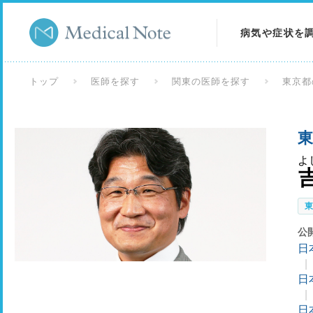
病気や症状を
病気を調べる
トップ
医師を探す
関東の医師を探す
東京都
症状を調べる
東
検査を調べる
よ
公
日
日
日