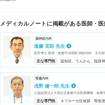
メディカルノートに掲載がある医師・医
脳神経内科
進藤 克郎 先生
医学博士 取得・倉敷中央病院 神経内科 主任部
主な専門性
認知症、てんかん、臨床
腎臓内科
浅野 健一郎 先生
公益財団法人大原記念倉敷中央医療機構 倉敷中
得・米国腎臓学会 会員・日本腎臓リハビリテー
主な専門性
ネフローゼ症候群、腎疾