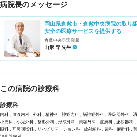
病院長のメッセージ
岡山県倉敷市・倉敷中央病院の取り
安全の医療サービスを提供する
倉敷中央病院 院長
山形 専 先生
この病院の診療科
診療科
内科
血液内科
外科
精神科
神経内科
脳神経外科
呼吸器外科
小児科
小児外科
整形外科
形成外科
美容外科
皮膚科
泌尿器科
眼科
耳鼻咽喉科
リハビリテーション科
放射線科
歯科
麻酔科
消化器内科