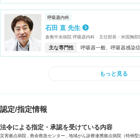
呼吸器内科
石田 直 先生
倉敷中央病院 呼吸器内科 主任部長・米国胸部
するガイドライン2005作成委員・日本呼吸器学
主な専門性
呼吸器一般、呼吸器感染
日本呼吸器学会 院内肺炎ガイドライン2008作
炎ガイドライン2011作成委員・日本感染症学
ズマ学会 肺炎マイコプラズマ肺炎の治療指針20
ンザ等新興・再興感染症研究事業・厚生労働省 
もっと見る
ン2014作成委員
認定/指定情報
法令による指定・承認を受けている内容
災害拠点病院
救命救急センター
地域がん診療連携拠点病院（特例型