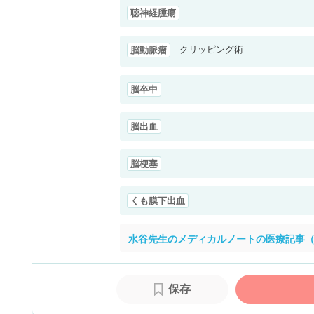
聴神経腫瘍
クリッピング術
脳動脈瘤
脳卒中
脳出血
脳梗塞
くも膜下出血
水谷先生のメディカルノートの医療記事（
保存