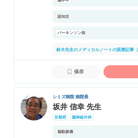
脳卒中
認知症
パーキンソン病
鈴木先生のメディカルノートの医療記事（
保存
シミズ病院 病院長
坂井 信幸 先生
京都府
脳神経外科
脳動脈瘤