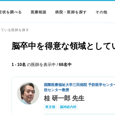
症状を調べる
医療相談
病院・医師を探す
その他
調べる
病院を探す
MNニュー
している医師を探す
調べる
医師を探す
NEWS & 
脳卒中を得意な領域として
調べる
1 - 10名
の医師を表示中 /
68名中
国際医療福祉大学三田病院 予防医学センタ
括センター教授
桂 研一郎 先生
東京都
脳神経内科