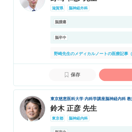
滋賀県
脳神経外科
脳腫瘍
脳卒中
野崎先生のメディカルノートの医療記事（
保存
東京慈恵医科大学 内科学講座脳神経内科 
鈴木 正彦 先生
東京都
脳神経内科