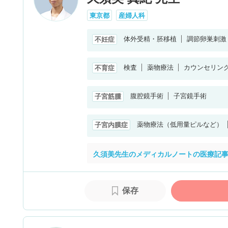
東京都
産婦人科
体外受精・胚移植
調節卵巣刺激
不妊症
検査
薬物療法
カウンセリン
不育症
腹腔鏡手術
子宮鏡手術
子宮筋腫
薬物療法（低用量ピルなど）
子宮内膜症
久須美先生のメディカルノートの医療記事
保存