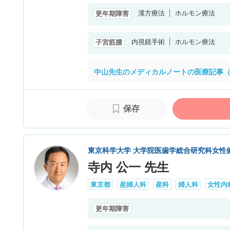
漢方療法
ホルモン療法
更年期障害
内視鏡手術
ホルモン療法
子宮筋腫
中山先生のメディカルノートの医療記事（
保存
東京科学大学 大学院医歯学総合研究科女性
寺内 公一 先生
東京都
産婦人科
産科
婦人科
女性内
更年期障害