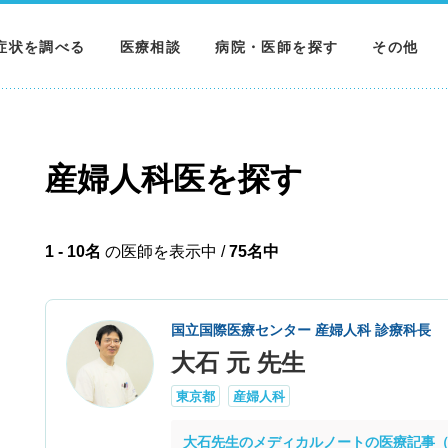
症状を調べる
医療相談
病院・医師を探す
その他
調べる
病院を探す
MNニュー
調べる
医師を探す
NEWS & 
産婦人科医を探す
調べる
1 - 10名
の医師を表示中 /
75名中
国立国際医療センター 産婦人科 診療科長
大石 元 先生
東京都
産婦人科
大石先生のメディカルノートの医療記事（