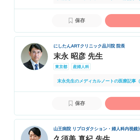
保存
にしたんARTクリニック品川院 院長
末永 昭彦 先生
東京都
産婦人科
末永先生のメディカルノートの医療記事（
保存
山王病院 リプロダクション・婦人科内視鏡
久須美 真紀 先生