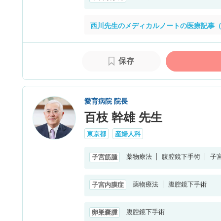
西川先生のメディカルノートの医療記事（
保存
愛育病院 院長
百枝 幹雄 先生
東京都
産婦人科
薬物療法
腹腔鏡下手術
子
子宮筋腫
薬物療法
腹腔鏡下手術
子宮内膜症
腹腔鏡下手術
卵巣嚢腫