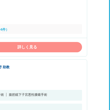
4件）
詳しく見る
 助教
手術
腹腔鏡下子宮悪性腫瘍手術