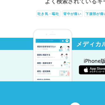
よく検索されているキ
吐き気・嘔吐
背中が痛い
下腹部が痛
メディカ
iPhone