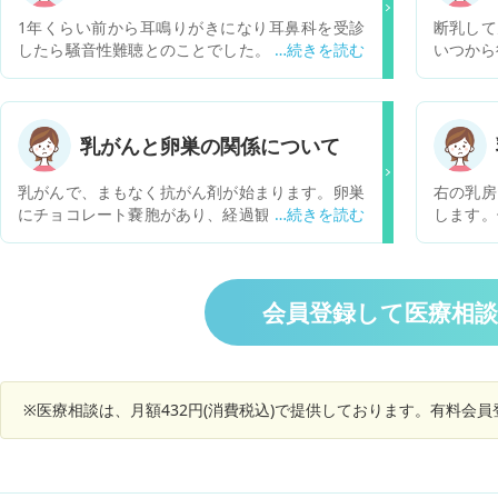
1年くらい前から耳鳴りがきになり耳鼻科を受診
断乳して
したら騒音性難聴とのことでした。その後テレビ
いつから
がついていたり雑音があると会話が聞き取りにく
く、仕事中どうしてもなんかしら雑音があるため
聞き取りにくく聞き返すことが増えてこまってい
ます。時々耳抜きができないような詰まった感じ
乳がんと卵巣の関係について
がすることも増えました… 加味帰脾湯という薬を
処方されましたが改善しません… ほかの病院を受
乳がんで、まもなく抗がん剤が始まります。卵巣
右の乳房
診してみるべきですか？ あと、耳の感じはとても
にチョコレート嚢胞があり、経過観察中なのです
します。
説明しにくいです。症状を伝えるのになにかアド
が、乳がんの人は卵巣や子宮のがんにもなりやす
つついた
バイスあったらおしえてほしいです…
いと聞いたことがあり、卵巣の検査には少し早い
しました
のですが、診てもらいたいと思っています。 抗が
が出っぱ
ん剤治療中でも、卵巣の検査は可能ですか？何か
は硬い部
会員登録して医療相
しら抗がん剤の影響がでたりしませんか？ 宜しく
せん。 
お願い致します。
※医療相談は、月額432円(消費税込)で提供しております。有料会