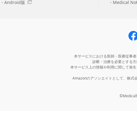
Android版
Medical N
本サービスにおける医師・医療従事者
診断・治療を必要とする方
本サービス上の情報や利用に関して発生
Amazonのアソシエイトとして、株
©MedicalNo