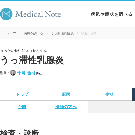
病気や症状を調べる
病気を調べる
トップ
病気を調べる
うっ滞性乳腺炎
検査・診断
症状を調べる
うったいせいにゅうせんえん
うっ滞性乳腺炎
検査を調べる
千島 隆司
監修：
先生
トップ
原因
症状
予防
医師の方へ
検査・診断