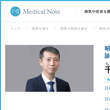
病気や症状を
病気を調べる
トップ
医師を探す
関東の医師を探す
神奈川
症状を調べる
昭
検査を調べる
日
日
日