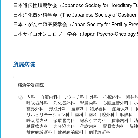
日本遺伝性腫瘍学会（Japanese Society for Hereditary T
日本消化器外科学会（The Japanese Society of Gastroenter
日本・がん生殖医療学会（Japan Society for Fertility Pres
日本サイコオンコロジー学会（Japan Psycho-Oncology S
所属病院
横浜労災病院
内科
血液内科
リウマチ科
外科
心療内科
精神
呼吸器外科
消化器外科
腎臓内科
心臓血管外科
小
整形外科
形成外科
皮膚科
泌尿器科
産婦人科
リハビリテーション科
歯科
歯科口腔外科
麻酔科
呼吸器内科
循環器内科
緩和ケア内科
腫瘍内科
消
糖尿病内科
内分泌内科
代謝内科
膠原病内科
脳神
放射線診断科
放射線治療科
病理診断科