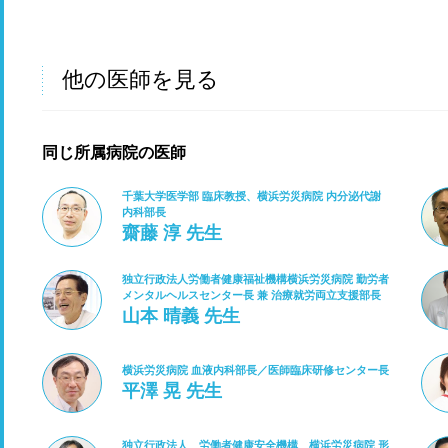
他の医師を見る
同じ所属病院の医師
千葉大学医学部 臨床教授、横浜労災病院 内分泌代謝
内科部長
齋藤 淳 先生
独立行政法人労働者健康福祉機構横浜労災病院 勤労者
メンタルヘルスセンター長 兼 治療就労両立支援部長
山本 晴義 先生
横浜労災病院 血液内科部長／医師臨床研修センター長
平澤 晃 先生
独立行政法人 労働者健康安全機構 横浜労災病院 形