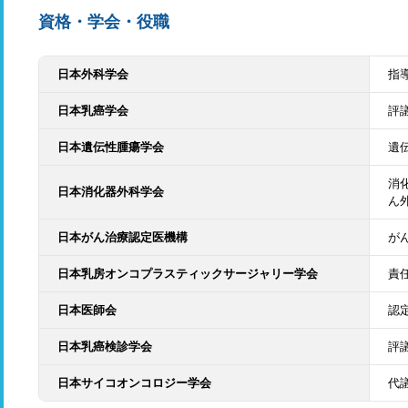
資格・学会・役職
日本外科学会
指
日本乳癌学会
評
日本遺伝性腫瘍学会
遺
消
日本消化器外科学会
ん
日本がん治療認定医機構
が
日本乳房オンコプラスティックサージャリー学会
責
日本医師会
認
日本乳癌検診学会
評
日本サイコオンコロジー学会
代