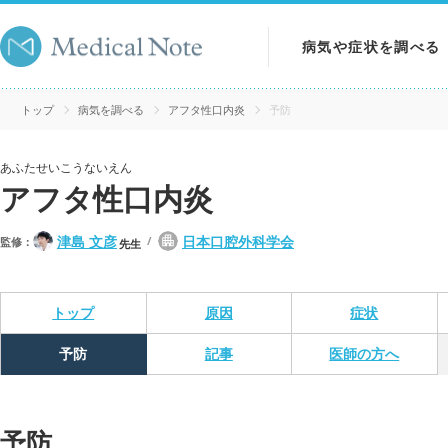
病気や症状を調べる
病気を調べる
トップ
病気を調べる
アフタ性口内炎
予防
症状を調べる
あふたせいこうないえん
アフタ性口内炎
検査を調べる
津島 文彦
日本口腔外科学会
監修：
先生
トップ
原因
症状
予防
記事
医師の方へ
予防