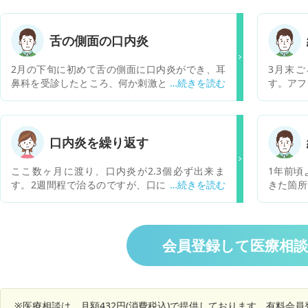
舌の側面の口内炎
2月の下旬に初めて舌の側面に口内炎ができ、耳
3月末
鼻科を受診したところ、何か刺激となるきっかけ
す。アフ
があり内側に生えている歯が刺激となり腫れてい
2週間ほ
ると言われました。だいたい1週間ほどで治りま
炎ができ
したが、2日ほど前からまた同じような箇所が前
ような病
回と同じように痛み、昨日よりも晴れが少し大き
たらよい
口内炎を繰り返す
くなっています。大きさにして5mm前後だと思
います。色は特に周りと変わらず、腫れで盛り上
ここ数ヶ月に渡り、口内炎が2.3個必ず出来ま
1年前頃
がっている程度の様子です。食べ物などが染みる
す。2週間程で治るのですが、口に口内炎が出来
きた箇所
というものではなく、歯などの物理的な刺激で痛
てない時期がない程繰り返し繰り返し口内炎が場
のような
みます。 舌の側面ということで、舌癌のできやす
所を変えて出来ます。口内炎の薬を飲んだり、患
気が付く
い位置らしいですし、今後これが繰り返した場合
部に塗ったりと市販の薬でなんとかなっているの
れ以外具
が心配です。見た目によるそれらの明確な区別な
ですが…ヘルペスと関係があるとも聞き、ヘルペ
たら出来
会員登録して医療相
どはありますでしょうか？
スも一カ月に一回必ず出来ます。 口腔歯科で診て
レルギー
もらう？のがいいのでしょうか？
も分から
※医療相談は、月額432円(消費税込)で提供しております。有料会