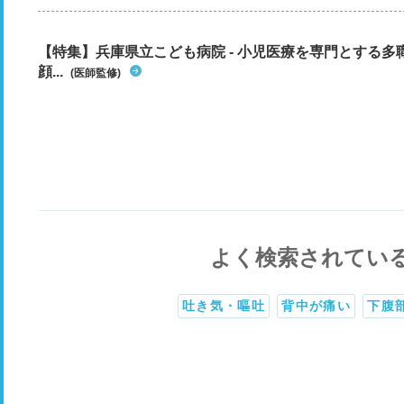
【特集】兵庫県立こども病院 - 小児医療を専門とする
顔...
(医師監修)
よく検索されてい
吐き気・嘔吐
背中が痛い
下腹