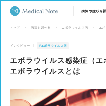
病気や症状を
病気を調べる
トップ
病気を調べる
エボラウイルス病
エボ
症状を調べる
インタビュー
#エボラウイルス病
検査を調べる
エボラウイルス感染症（エ
エボラウイルスとは