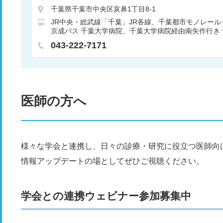
脳神経外科
呼吸器外科
消化器外科
腎臓内科
千葉県千葉市中央区亥鼻1丁目8-1
科
小児外科
整形外科
形成外科
美容外科
皮
JR中央・総武線「千葉」JR各線、千葉都市モノレー
婦人科
眼科
耳鼻咽喉科
リハビリテーション科
京成バス 千葉大学病院、千葉大学病院経由南矢作行き
腔外科
麻酔科
乳腺外科
呼吸器内科
循環器内
バス15分
JR京葉線「蘇我」内房線、外房線も乗り入
043-222-7171
または千葉中央バス 千葉大学病院行き 大学病院下車 バ
医師の方へ
様々な学会と連携し、日々の診療・研究に役立つ医師向
情報アップデートの場としてぜひご視聴ください。
学会との連携ウェビナー参加募集中