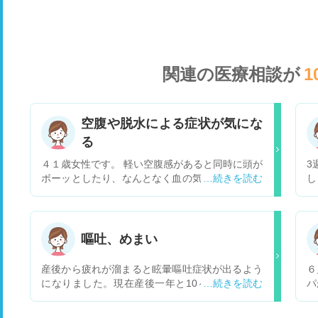
関連の医療相談が
1
空腹や脱水による症状が気にな
る
４１歳女性です。 軽い空腹感があると同時に頭が
3
ボーッとしたり、なんとなく血の気が引くような
し
感覚を覚える時があるのですが、これは低血糖や
打
脱水気味の時に見られるものでしょうか？ 低血糖
起
は糖尿病治療中の人しか出ない症状とも聞き、私
側
の夫が１型糖尿病でしょっちゅう低血糖になって
を
嘔吐、めまい
いるのを見るのですが、その姿と私の症状とは明
そ
らかに違う感じはあります。 今日あまり水分をと
て
産後から疲れが溜まると眩暈嘔吐症状が出るよう
６
っておらず昼食を軽く済ませたためか、外出先で
知
になりました。現在産後一年と10ヶ月です。 一
パ
少し空腹感や喉の渇きを感じると共に頭がボーッ
近
度産後半年頃に起き上がれず救急で診ていただき
に
とする感覚がありました。気分が悪いとか何か無
う
ましたが脳など問題はなく、次に何かあれば耳鼻
ら