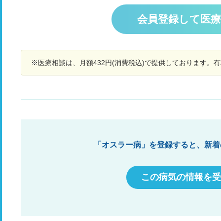
性に食べたくなるとか、手の震え等はなく、お茶
浸
科に行ってみるといいと言われ、育児に頑張りす
っ
を買って飲んだら次第に落ち着いてきました。 も
陽
ぎないようにと言われました。 その後、3回ほど
ら
会員登録して医
し低血糖の場合は何か糖分になるものを食べない
6
疲れが溜まっている時に症状が出ていますが 同じ
て
と改善しないと思うのですが、水分をとっただけ
な
原因なのか、熱射病、胃腸炎の可能性もあり何が
ら
で体調回復したところを見ると、低血糖というよ
査
原因なのか分かりません。 ただ毎回、嘔吐症状が
の
り脱水症状によるものと思って良いでしょうか？
ん
あり辛いです。 だいたい決まって子供と2人の時
ま
また、もし低血糖のような症状が出たとしてもそ
今
※医療相談は、月額432円(消費税込)で提供しております。
か休日のためすぐに受診は難しく また吐き気で病
で
れは健康な人にも出るものでしょうか？何かに熱
予
院に向かうことも難しいです。 救急の際に出して
た
中するとエネルギー不足を感じ力が出ないことも
いただいた吐き気どめも飲み終わってしまいまし
を
たまにあるのですが、あまり心配いらないでしょ
た。(メトクロプラミド錠 5mg) こういった症状
顎
うか？
はどこに受診すればいいのでしょうか？ また今後
段
のために吐き気どめを出していただくことは可能
い
ですか？ 子供も2歳になっておらず直ぐに受診が
て
難しく家で対象できる方法を持っておきたいで
り
す。
な
「オスラー病」を登録すると、新着
た
れ
この病気の情報を受