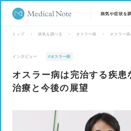
病気や症状を
病気を調べる
トップ
病気を調べる
オスラー病
オスラー病
症状を調べる
インタビュー
#オスラー病
検査を調べる
オスラー病は完治する疾患
治療と今後の展望