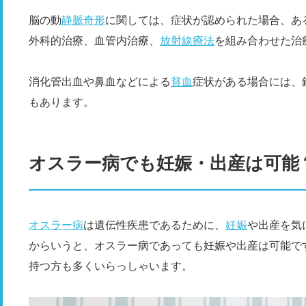
脳の動
静脈奇形
に関しては、症状が認められた場合、あ
外科的治療、血管内治療、
放射線療法
を組み合わせた治
消化管出血や鼻血などによる
貧血
症状がある場合には、
もあります。
オスラー病でも妊娠・出産は可能
オスラー病
は遺伝性疾患であるために、
妊娠
や出産を気
からいうと、オスラー病であっても妊娠や出産は可能で
持つ方も多くいらっしゃいます。