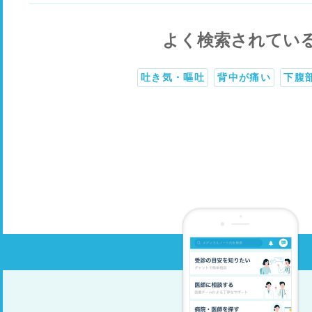
よく検索されてい
吐き気・嘔吐
背中が痛い
下腹