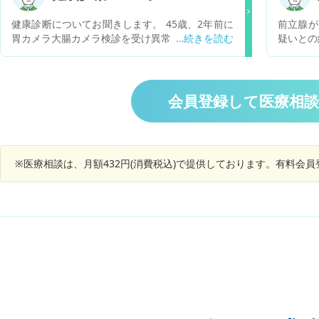
お願いいたします。
お願いい
健康診断についてお聞きします。 45歳、2年前に
前立腺が
胃カメラ大腸カメラ検診を受け異常なし、 脳ドッ
疑いとの
クを受け甲状腺に腫瘍はあるものの検査の結果悪
出されな
性のものではなく経過観察という検査結果でし
ある可能
た。 会社の基本的な健康診断は昨年も受け異常無
進められ
し。 今年、また一昨年のような任意の検査を受
を陽子線
会員登録して医療相
けようと思っているのですが、一昨年同様の胃カ
移ではな
メラ大腸カメラ&脳ドックでいいのか？ そこに加
射線治療
えてPET検査を受けた方がいいのか、はたまたそ
すが、こ
のいずれかでいいのか？ 無駄な検査は受けたくな
は陽子
※医療相談は、月額432円(消費税込)で提供しております。有料会
いと思うのですが、それぞれの検査の特性、必要
か？
性について教えていただけたらありがたいです。
お忙しい中恐縮ですが、よろしくお願いします