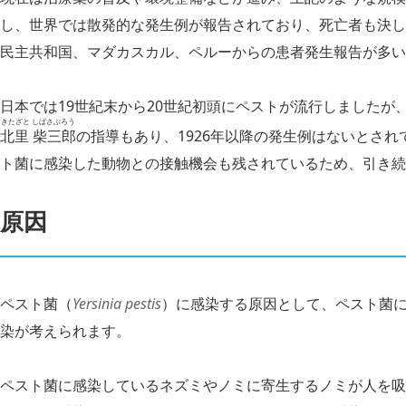
し、世界では散発的な発生例が報告されており、死亡者も決し
民主共和国、マダカスカル、ペルーからの患者発生報告が多い
日本では19世紀末から20世紀初頭にペストが流行しましたが
きたざと しばさぶろう
北里 柴三郎
の指導もあり、1926年以降の発生例はないとさ
ト菌に感染した動物との接触機会も残されているため、引き続
原因
ペスト菌（
Yersinia pestis
）に感染する原因として、ペスト菌
染が考えられます。
ペスト菌に感染しているネズミやノミに寄生するノミが人を吸