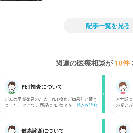
記事一覧を見る
関連の医療相談が
10
件
PET検査について
がんの早期発見のため、PET検査が効果的と聞き
お世話に
ました。 そこで、両親にPET検査を受けてもらお
の疑いが
うと検討していますが、現時点、特段の症状や目
か。 胃
立った病気はありません。 そのような状況で、後
動いた。
期高齢者にPET検査を実施した際の、メリット、
のためる
デメリットが知りたかったです。 ご教示よろしく
と動くの
健康診断について