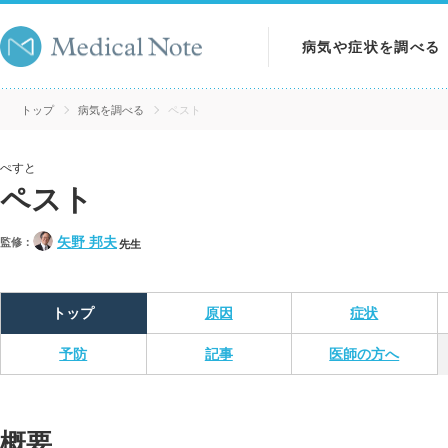
病気や症状を調べる
病気を調べる
トップ
病気を調べる
ペスト
症状を調べる
ぺすと
ペスト
検査を調べる
矢野 邦夫
監修：
先生
トップ
原因
症状
予防
記事
医師の方へ
概要