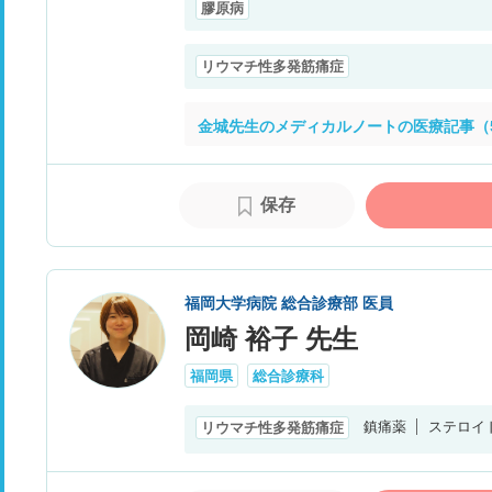
膠原病
リウマチ性多発筋痛症
金城先生のメディカルノートの医療記事（
保存
福岡大学病院 総合診療部 医員
岡崎 裕子 先生
福岡県
総合診療科
鎮痛薬
ステロイ
リウマチ性多発筋痛症