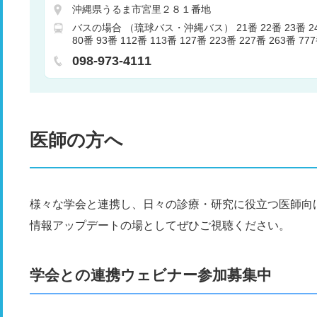
神経内科
心療内科
外科
呼吸器外科
心臓血管
沖縄県うるま市宮里２８１番地
小児外科
整形外科
形成外科
精神科・神経科
バスの場合 （琉球バス・沖縄バス） 21番 22番 23番 24番
マチ科
小児科
皮膚科
腎臓内科・外科
泌尿器
80番 93番 112番 113番 127番 223番 227番 263番 
科
呼吸器内科
婦人科
眼科
耳鼻咽喉科
リハ
所：中部病院前又は中部病院（22番のみ）
射線科
歯科口腔外科
麻酔科
新生児科
産婦人
098-973-4111
和ケア
内分泌科
救急科
乳腺外科
臨床検査・
科
肛門科
医師の方へ
様々な学会と連携し、日々の診療・研究に役立つ医師向
情報アップデートの場としてぜひご視聴ください。
学会との連携ウェビナー参加募集中