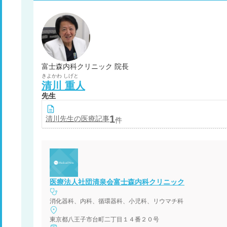
富士森内科クリニック 院長
きよかわ
しげと
清川
重人
先生
1
清川
先生の医療記事
件
医療法人社団清泉会富士森内科クリニック
消化器科、内科、循環器科、小児科、リウマチ科
東京都八王子市台町二丁目１４番２０号