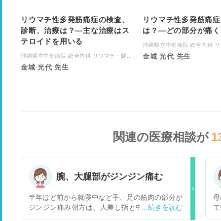
リウマチ性多発筋痛症の検査、
リウマチ性多発筋痛症
診断、治療は？―主な治療はス
は？―どの部分が痛く
テロイドを用いる
沖縄県立中部病院 総合内科 リウ
金城 光代 先生
沖縄県立中部病院 総合内科 リウマチ・膠...
金城 光代 先生
関連の医療相談が
1
腕、大腿部がジンジン痛む
半年ほど前から就寝中など手、足の筋肉の部分が
母
ジンジン痛み朝方は、人差し指と中指の第2関節
て
のこわばりがみられます。手、足の痛みがひどく
は