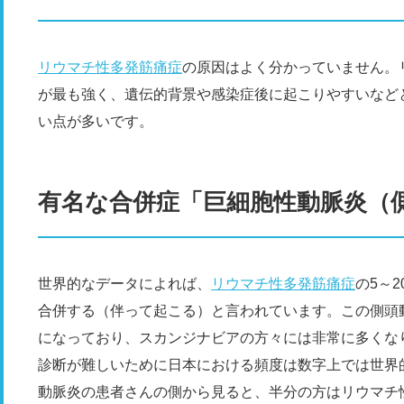
リウマチ性多発筋痛症
の原因はよく分かっていません。
が最も強く、遺伝的背景や感染症後に起こりやすいなど
い点が多いです。
有名な合併症「巨細胞性動脈炎（
世界的なデータによれば、
リウマチ性多発筋痛症
の5～2
合併する（伴って起こる）と言われています。この側頭
になっており、スカンジナビアの方々には非常に多くな
診断が難しいために日本における頻度は数字上では世界
動脈炎の患者さんの側から見ると、半分の方はリウマチ