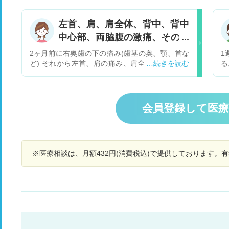
なったので1週間前に内科を受診しました。 日中
ん
も腕だけ、足だけ、両方とその日によって痛みが
食
左首、肩、肩全体、背中、背中
強くなったり弱かったりと変動があります。 リウ
に
中心部、両脇腹の激痛、その他
マチを疑った検査では、リウマチではないとの診
ま
断。リウマチ性多発筋痛症を疑うが 薬の副作用が
ロ
の症状
2ヶ月前に右奥歯の下の痛み(歯茎の奥、顎、首な
1
大きいので症状がひどくなって痛みに我慢できな
動
ど) それから左首、肩の痛み、肩全体の激痛にな
る
いようであれば治療しましょう。（現在は、痛み
症
り、背中の痛みに広がりました。背中中心部の激
い
は落ち着いています）それで、痛みがなくなれば
い
痛、 両脇腹の激痛、突然心拍数が上がるなど、上
い
病名も筋痛症に間違いありません。 と、言われ経
で
記に書いてある通りです。 以前から右の偏頭痛、
過観察中です。 前に、痛み止めとしてもらった漢
身
貧血、鉄分欠乏症、低血圧100以下、疲れやす
会員登録して医
方の芍薬甘草湯が残っていたので飲んでいます。
で
い、軽い運動の後の息切れ、動悸、胸の痛み、十
伺いたいのは、リウマチなどは早期に治療をすれ
未
二指腸の傷、両脇腹の痛み、激痛、時々家族と同
ば寛解や治療効果が出ると聞きますがリウマチ性
す
じ食事なのに下痢、虚血性腸炎などがあります。
多発筋痛症の場合はこのまま様子をみてもいいも
の
病院では痛みの原因は脳の指令により…と小学生
のかどうか？ 症状がひどくないうちに治療を進め
※医療相談は、月額432円(消費税込)で提供しております。
でもわかる説明と痛み止めを1ヶ月出されまし
たほうがいいのか教えてください。 通院してるの
た。血液検査、CT(首、歯、胸部、背中のレント
は膠原病やリウマチの専門ではないのでそちらに
ゲン)の検査だけです。痛み止めはずっと効かな
転院したほうがいいのでしょうか？ よろしくお願
いと医者にも相談してます。もっと詳しく検査し
いします。
てほしいのですが、病院を国立の、又は大学病院
へ行って細かく検査したいのですが…。治らない
のに痛み止めを飲み続けて、ここにも総合病院は
あるのに、ペインクリニックも癌と診断されない