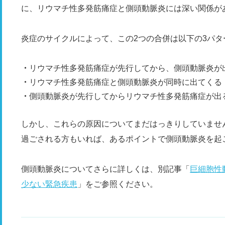
に、リウマチ性多発筋痛症と側頭動脈炎には深い関係が
炎症のサイクルによって、この2つの合併は以下の3パタ
リウマチ性多発筋痛症が先行してから、側頭動脈炎が
リウマチ性多発筋痛症と側頭動脈炎が同時に出てくる
側頭動脈炎が先行してからリウマチ性多発筋痛症が出
しかし、これらの原因についてまだはっきりしていませ
過ごされる方もいれば、あるポイントで側頭動脈炎を起
側頭動脈炎についてさらに詳しくは、別記事「
巨細胞性
少ない緊急疾患
」をご参照ください。