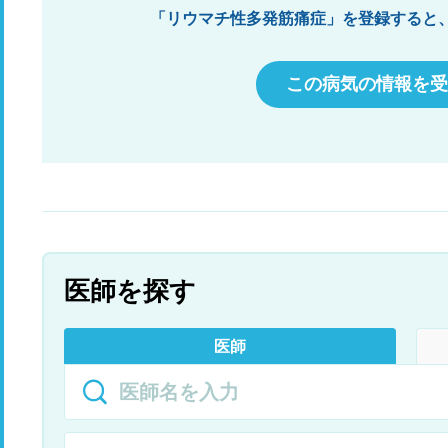
と相談できないし、医者は私に死ねと言ってるの
「リウマチ性多発筋痛症」を登録すると
でしょうか。細かく検査もしないで、そんな医者
は何で医者になったのか怒りが込み上げきます。
頭にきて何も言わずに泣いていたら、脳外科に行
この病気の情報を受
けと、予約もしてくれず、行けとは言ってないけ
ど、行ったらどうでしょうかと…あぁ、脳が全身
に指令を出してるからね。 気持ちの問題ですか？
と私の友達は胃癌でステージ1だったのに、先日
死んだばかりです。ここの病院は研修医ばっかり
で、誰も助けてくれないのかな…と思います。グ
チばかりですみません、痛みの原因は何か医者に
言われましたが、以前からずっとなので、わかり
ません。虚血性腸炎を見つけてくれた先生も今は
東京に行ってしまって、この病院にはいません。
医師を探す
子宮に異形成がありますが、半年に一度の検診
で、先生はみんな違う先生。 ちゃんと観てもらい
たい。痛みは激痛なのに、精神的問題ではありま
医師
せん。 一生痛み止めを飲み続けろとか頭おかしく
なるからやめて欲しい。四十肩ならまだいいで
す。腕は上がるけど…腕をあげると痛いではな
く、何もしなくても、寝て起きても痛いです。癌
でもいい、何でもいいから早く解明して早く取り