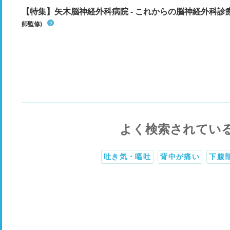
【特集】矢木脳神経外科病院 - これからの脳神経外科
師監修)
よく検索されてい
吐き気・嘔吐
背中が痛い
下腹