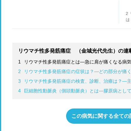
2
は
リウマチ性多発筋痛症 （金城光代先生）の連
1
リウマチ性多発筋痛症とは―急に肩が痛くなる病
2
リウマチ性多発筋痛症の症状は？―どの部分が痛
3
リウマチ性多発筋痛症の検査、診断、治療は？―
4
巨細胞性動脈炎（側頭動脈炎）とは―膠原病とし
この病気に関する全ての