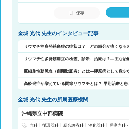
ナーであり、NHKの「ドクターG」にも
師が愛用している名著。
保存
金城 光代 先生のインタビュー記事
リウマチ性多発筋痛症の症状は？―どの部分が痛くなる
リウマチ性多発筋痛症の検査、診断、治療は？―主な治
巨細胞性動脈炎（側頭動脈炎）とは―膠原病として数少
高齢発症が増えている関節リウマチとは？ 早期治療と
金城 光代 先生の所属医療機関
沖縄県立中部病院
内科
循環器科
総合診療科
消化器科
腫瘍内科