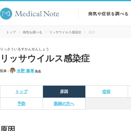
病気や症状を調べる
病気を調べる
トップ
病気を調べる
リッサウイルス感染症
原因
症状を調べる
りっさういるすかんせんしょう
リッサウイルス感染症
検査を調べる
水野 泰孝
監修：
先生
トップ
原因
症状
予防
医師の方へ
原因