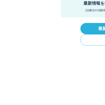
最新情報を
(治療法や治験
最