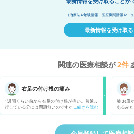
最新情報を受け取ることが
(治療法や治験情報、医療機関情報やニュ
最新情報を受け取る
関連の医療相談が
2
件
右足の付け根の痛み
1週間くらい前から右足の付け根が痛い。普通歩
膝 お皿
行している分には問題無いのですが、走ったりす
あるみた
ると痛む
らんでま
たいに硬
ても、歩
か？気持
会員登録して医療相