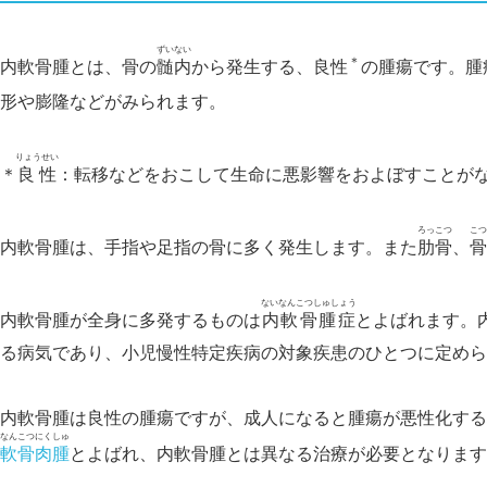
ずいない
＊
内軟骨腫とは、骨の
髄内
から発生する、良性
の腫瘍です。腫
形や膨隆などがみられます。
りょうせい
＊
良性
：転移などをおこして生命に悪影響をおよぼすことが
ろっこつ
こつ
内軟骨腫は、手指や足指の骨に多く発生します。また
肋骨
、
骨
ないなんこつしゅしょう
内軟骨腫が全身に多発するものは
内軟骨腫症
とよばれます。
る病気であり、小児慢性特定疾病の対象疾患のひとつに定めら
内軟骨腫は良性の腫瘍ですが、成人になると腫瘍が悪性化する
なんこつにくしゅ
軟骨肉腫
とよばれ、内軟骨腫とは異なる治療が必要となります