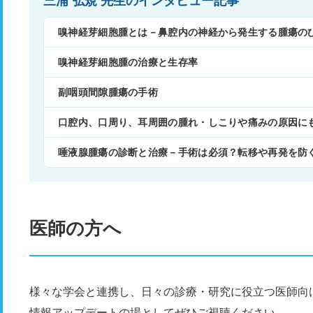
三浦 弘規 先生のインタビュー記事
嗅神経芽細胞腫とは－鼻腔内の神経から発生する腫瘍の
嗅神経芽細胞腫の治療と生存率
副咽頭間隙腫瘍の手術
口腔内、口周り、耳周囲の腫れ・しこりや痛みの原因に
唾液腺腫瘍の診断と治療－手術は必須？転移や再発を防
医師の方へ
様々な学会と連携し、日々の診療・研究に役立つ医師向
情報アップデートの場としてぜひご視聴ください。