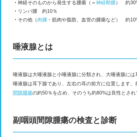
神経そのものから発生する腫瘍（＝
神経鞘腫
） 約30
リンパ腫 約10％
その他（
肉腫
・筋肉や脂肪、血管の腫瘍など） 約10
唾液腺とは
唾液腺は大唾液腺と小唾液腺に分類され、大唾液腺には
唾液腺は耳下腺であり、左右の耳の前方に位置します。
間隙腫瘍
の約50％を占め、そのうち約80%は良性とさ
副咽頭間隙腫瘍の検査と診断