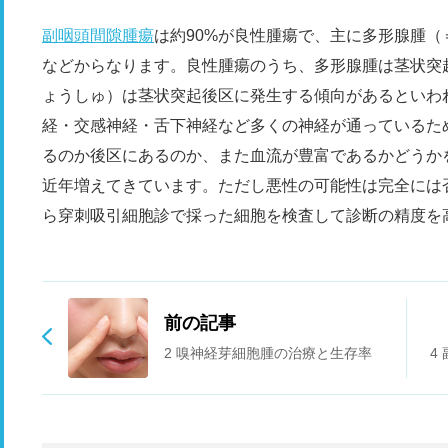
副咽頭間隙腫瘍
は約90%が良性腫瘍で、主に多形腺腫（
などからなります。良性腫瘍のうち、多形腺腫は茎状突
ょうしゅ）は茎状突起後区に発生する傾向があるといわ
経・交感神経・舌下神経など多くの神経が通っているた
るのか後区にあるのか、また血流が豊富であるかどうか
近年増えてきています。ただし悪性の可能性は完全には
ら穿刺吸引細胞診で採った細胞を検査して診断の精度を
前の記事
2 嗅神経芽細胞腫の治療と生存率
4