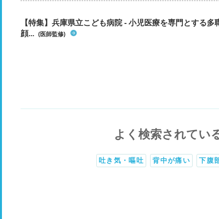
【特集】兵庫県立こども病院 - 小児医療を専門とする
顔...
(医師監修)
よく検索されてい
吐き気・嘔吐
背中が痛い
下腹