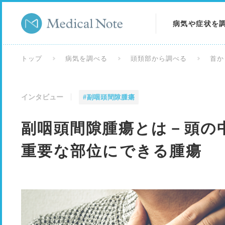
病気や症状を
病気を調べる
トップ
病気を調べる
頭頚部から調べる
首か
症状を調べる
インタビュー
#副咽頭間隙腫瘍
検査を調べる
副咽頭間隙腫瘍とは－頭の
重要な部位にできる腫瘍