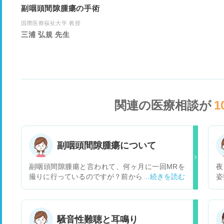
副咽頭間隙腫瘍の手術
国際医療福祉大学 教授
三浦 弘規 先生
関連の医療相談が
1
副咽頭間隙腫瘍について
副咽頭間隙腫瘍と言われて、何ヶ月に一回MRを
夜
撮りに行っているのですが？前から左側の耳の下
姿
あたりがちょっと膨らんでいる事を先生に言った
が
ら今大きさが5cmぐらいなので様子を見ましょう
目
と言われたのですが？ここ2.3日前から左側の耳
早
がいたくなって、違和感を感じてるのですが、こ
す
騒音性難聴と耳鳴り