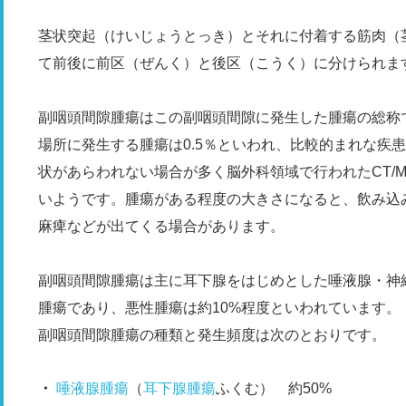
茎状突起（けいじょうとっき）とそれに付着する筋肉（
て前後に前区（ぜんく）と後区（こうく）に分けられま
副咽頭間隙腫瘍はこの副咽頭間隙に発生した腫瘍の総称
場所に発生する腫瘍は0.5％といわれ、比較的まれな疾
状があらわれない場合が多く脳外科領域で行われたCT/
いようです。腫瘍がある程度の大きさになると、飲み込
麻痺などが出てくる場合があります。
副咽頭間隙腫瘍は主に耳下腺をはじめとした唾液腺・神
腫瘍であり、悪性腫瘍は約10%程度といわれています。
副咽頭間隙腫瘍の種類と発生頻度は次のとおりです。
唾液腺腫瘍
（
耳下腺腫瘍
ふくむ） 約50%