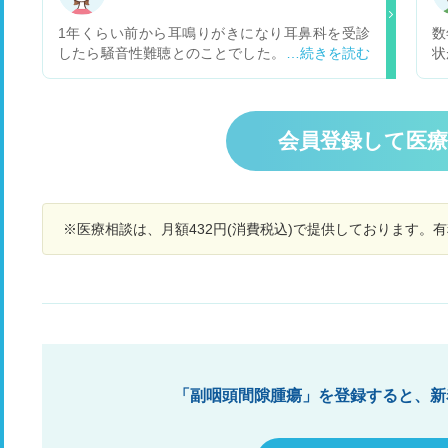
れは副咽頭間隙腫瘍が大きくなって圧迫でもして
いるのでしょうか？すごく不安です。こんな場合
1年くらい前から耳鳴りがきになり耳鼻科を受診
数
1日でも早くかかりつけ医者に診て貰った方がい
したら騒音性難聴とのことでした。その後テレビ
状
いのでしょうか？良性とは先生は言うんですが？
がついていたり雑音があると会話が聞き取りにく
副
返信お願いします。
く、仕事中どうしてもなんかしら雑音があるため
い
聞き取りにくく聞き返すことが増えてこまってい
た
ます。時々耳抜きができないような詰まった感じ
で
会員登録して医
がすることも増えました… 加味帰脾湯という薬を
何
処方されましたが改善しません… ほかの病院を受
れ
診してみるべきですか？ あと、耳の感じはとても
説明しにくいです。症状を伝えるのになにかアド
※医療相談は、月額432円(消費税込)で提供しております。
バイスあったらおしえてほしいです…
「副咽頭間隙腫瘍」を登録すると、新