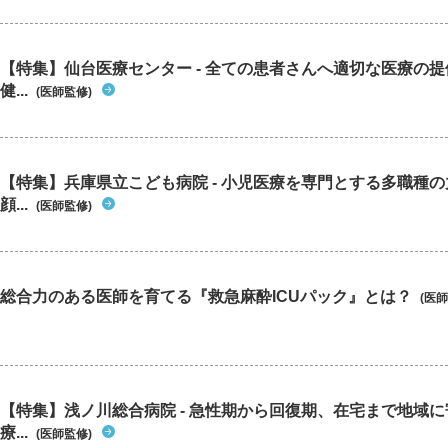
【特集】仙台医療センター - 全ての患者さんへ適切な医療の提
健...
(医師監修)
【特集】兵庫県立こども病院 - 小児医療を専門とする多職種
顔...
(医師監修)
総合力のある医師を育てる『救急麻酔ICUパック』とは？
(医師
【特集】浅ノ川総合病院 - 急性期から回復期、在宅まで地域
療...
(医師監修)