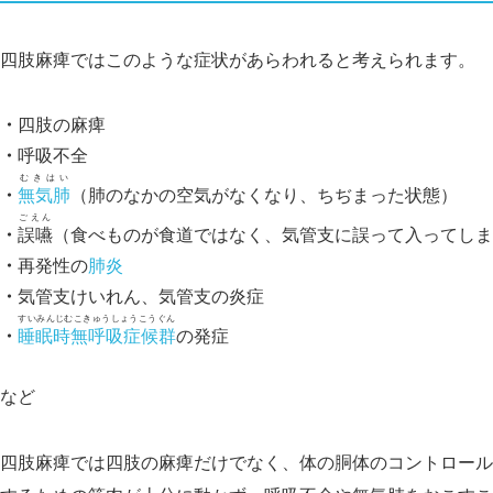
四肢麻痺ではこのような症状があらわれると考えられます。
四肢の麻痺
呼吸不全
むきはい
無気肺
（肺のなかの空気がなくなり、ちぢまった状態）
ごえん
誤嚥
（食べものが食道ではなく、気管支に誤って入ってしま
再発性の
肺炎
気管支けいれん、気管支の炎症
すいみんじむこきゅうしょうこうぐん
睡眠時無呼吸症候群
の発症
など
四肢麻痺では四肢の麻痺だけでなく、体の胴体のコントロール