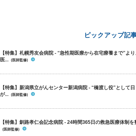
もしれないと考えるととても心配です。 コロナの
影響で病院にも行きづらいため、相談させていた
だきます。 また、病院に行く際にはどの科を受診
すればよいでしょうか？ ご回答よろしくお願い致
します。
ピックアップ記
【特集】札幌秀友会病院 - “急性期医療から在宅療養まで”よ
医...
(医師監修)
【特集】新潟県立がんセンター新潟病院 - “橋渡し役”として
が...
(医師監修)
【特集】釧路孝仁会記念病院 - 24時間365日の救急医療体制を整
(医師監修)