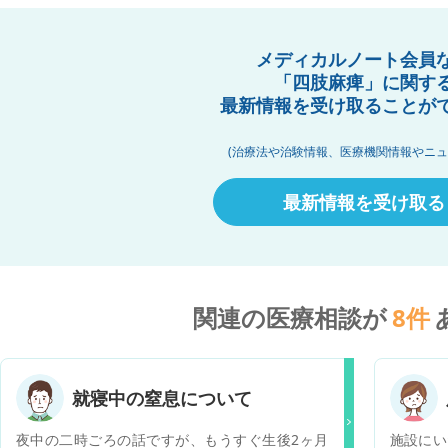
メディカルノート会員
「四肢麻痺」に関す
最新情報を受け取ることが
(治療法や治験情報、医療機関情報やニュ
最新情報を受け取る
関連の医療相談が
8
件
就寝中の窒息について
夜中の二時ごろの話ですが、もうすぐ生後2ヶ月
施設にい