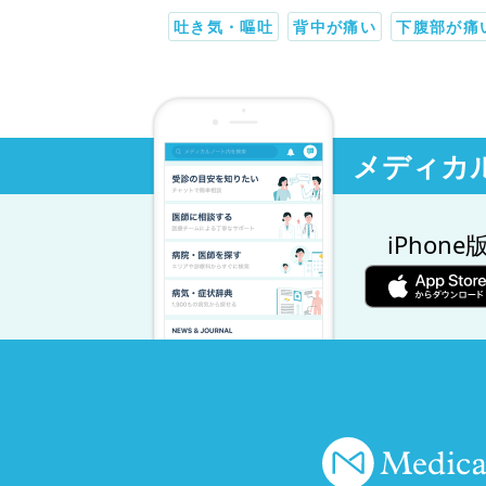
吐き気・嘔吐
背中が痛い
下腹部が痛
メディカ
iPhone